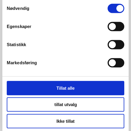
Samtykkevalg
Nødvendig
COUPE SPORT
Egenskaper
Litt større enn City
Statistikk
fra kr 224 990,-
Markedsføring
Tillat alle
tillat utvalg
Ikke tillat