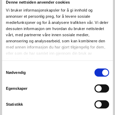
Denne nettsiden anvender cookies
Vi bruker informasjonskapsler for å gi innhold og
annonser et personlig preg, for å levere sosiale
mediefunksjoner og for å analysere trafikken vår. Vi deler
dessuten informasjon om hvordan du bruker nettstedet
vårt, med partnerne våre innen sosiale medier,
LES MER
annonsering og analysearbeid, som kan kombinere den
med annen informasjon du har gjort tilgjengelig for dem,
eller som de har samlet inn gjennom din bruk av
tjenestene deres.
Samtykkevalg
D-TRUCK VAN
Nødvendig
Lukket varebilmoped, låsbar.
Egenskaper
fra kr 214 990,-
Statistikk