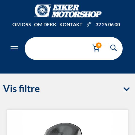
OM OSS
OM DEKK
KONTAKT
32 25 06 00
0
Vis filtre