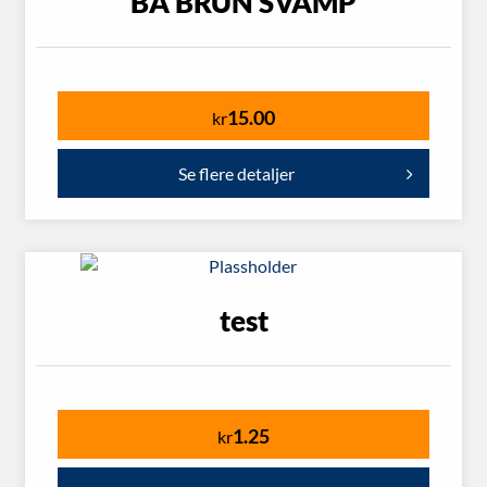
BA BRUN SVAMP
15.00
kr
Se flere detaljer
test
1.25
kr