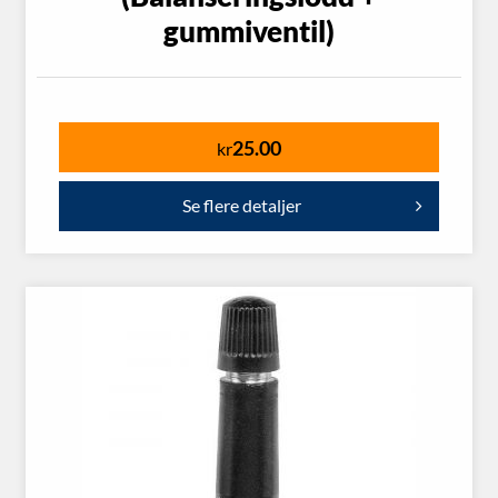
gummiventil)
25.00
kr
Se flere detaljer