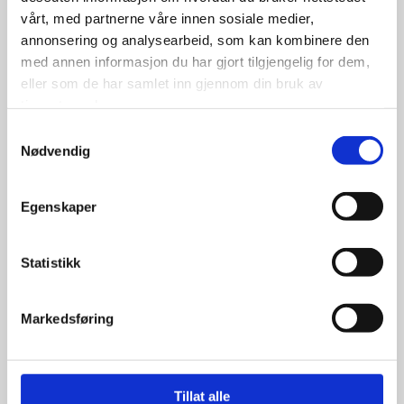
vårt, med partnerne våre innen sosiale medier,
annonsering og analysearbeid, som kan kombinere den
med annen informasjon du har gjort tilgjengelig for dem,
eller som de har samlet inn gjennom din bruk av
25.00
kr
tjenestene deres.
Samtykkevalg
Se flere detaljer
Nødvendig
Egenskaper
Dekkposer 1x1m
Statistikk
Markedsføring
20.00
kr
Tillat alle
Se flere detaljer