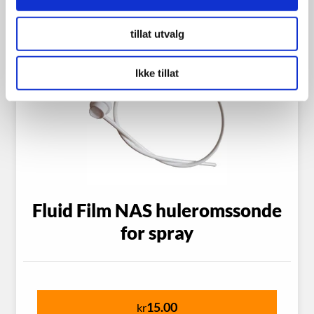
tillat utvalg
Ikke tillat
Fluid Film NAS huleromssonde
for spray
15.00
kr