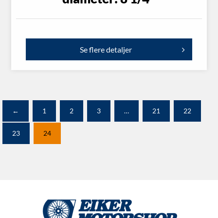
Se flere detaljer
←
1
2
3
…
21
22
23
24