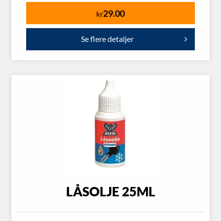
29.00
kr
Se flere detaljer
LÅSOLJE 25ML