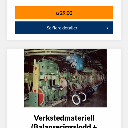
29.00
kr
Se flere detaljer
Verkstedmateriell
(Balanseringslodd +