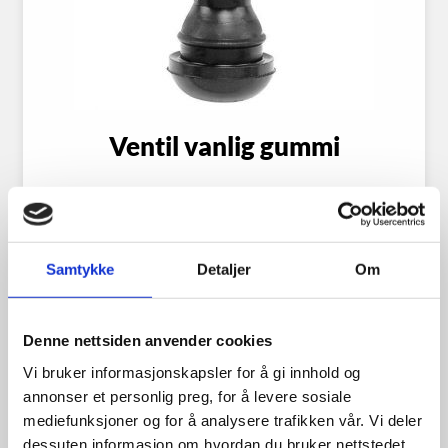
Ventil vanlig gummi
25.00
kr
Samtykke
Detaljer
Om
Se flere detaljer
Denne nettsiden anvender cookies
Vi bruker informasjonskapsler for å gi innhold og
annonser et personlig preg, for å levere sosiale
mediefunksjoner og for å analysere trafikken vår. Vi deler
Miljøavgift (dekk-avgift)
dessuten informasjon om hvordan du bruker nettstedet