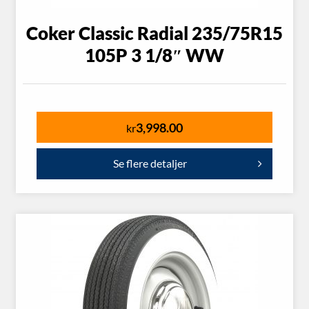
Coker Classic Radial 235/75R15
105P 3 1/8″ WW
3,998.00
kr
Se flere detaljer