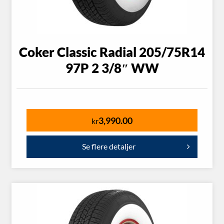
Coker Classic Radial 205/75R14
97P 2 3/8″ WW
3,990.00
kr
Se flere detaljer