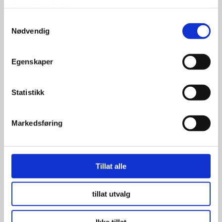
tjenestene deres.
Samtykkevalg
Nødvendig
Coker Classic Radial 165R15 86S
2 1/4″ WW
Egenskaper
Statistikk
3,250.00
kr
Markedsføring
Se flere detaljer
Tillat alle
tillat utvalg
Ikke tillat