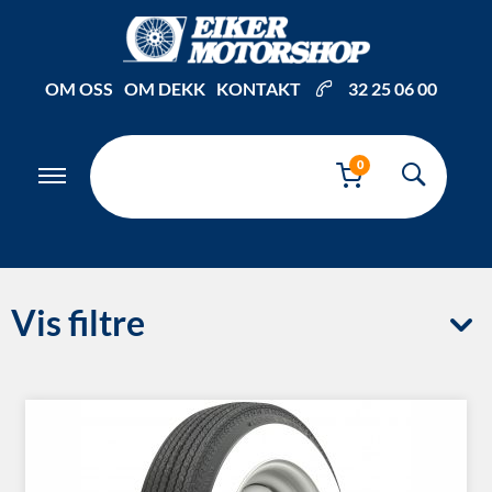
OM OSS
OM DEKK
KONTAKT
32 25 06 00
0
Vis filtre