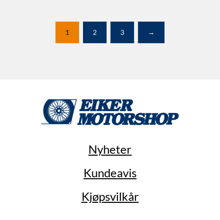
1
2
3
→
Nyheter
Kundeavis
Kjøpsvilkår