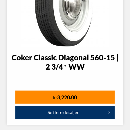
Coker Classic Diagonal 560-15 |
2 3/4″ WW
3,220.00
kr
Se flere detaljer