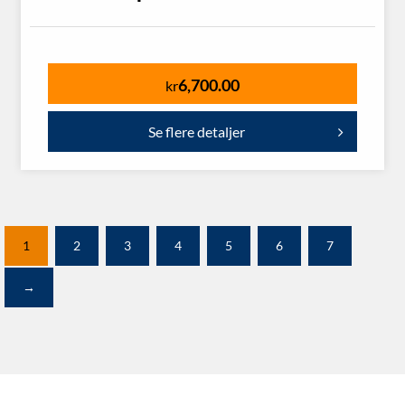
6,700.00
kr
Se flere detaljer
1
2
3
4
5
6
7
→