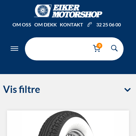
OM OSS
OM DEKK
KONTAKT
32 25 06 00
0
Vis filtre