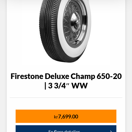
Firestone Deluxe Champ 650-20
| 3 3/4″ WW
7,699.00
kr
Se flere detaljer