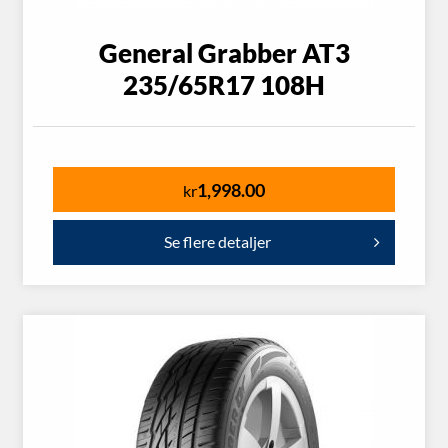
General Grabber AT3
235/65R17 108H
1,998.00
kr
Se flere detaljer