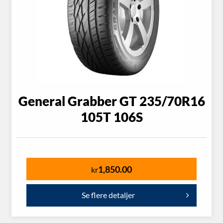
General Grabber GT 235/70R16
105T 106S
1,850.00
kr
Se flere detaljer