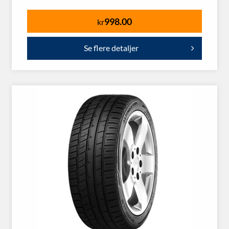
998.00
kr
Se flere detaljer