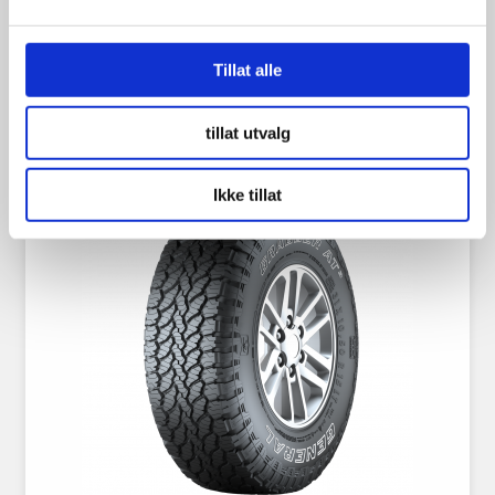
2,150.00
kr
Tillat alle
Se flere detaljer
tillat utvalg
Ikke tillat