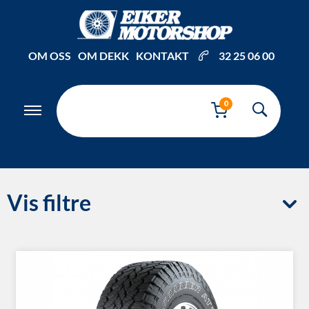
OM OSS
OM DEKK
KONTAKT
32 25 06 00
0
Vis filtre