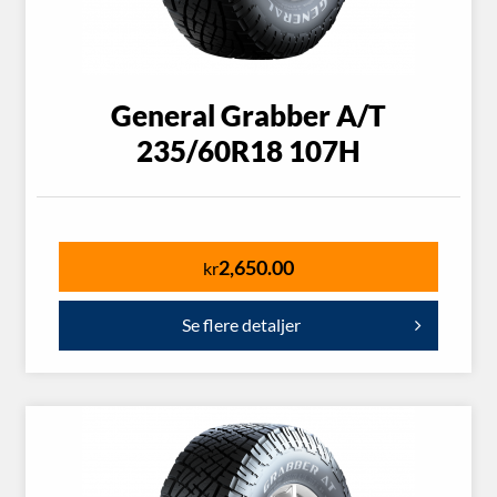
General Grabber A/T
235/60R18 107H
2,650.00
kr
Se flere detaljer