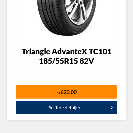
Triangle AdvanteX TC101
185/55R15 82V
620.00
kr
Se flere detaljer