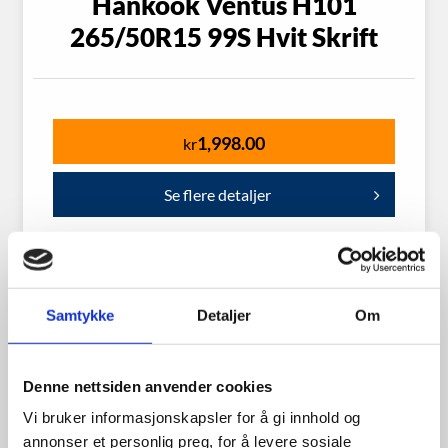
Hankook Ventus H101
265/50R15 99S Hvit Skrift
1,998.00
kr
Se flere detaljer
Samtykke
Detaljer
Om
Vredenstein 215/60R16
99Tm/pigg
Denne nettsiden anvender cookies
Vi bruker informasjonskapsler for å gi innhold og
annonser et personlig preg, for å levere sosiale