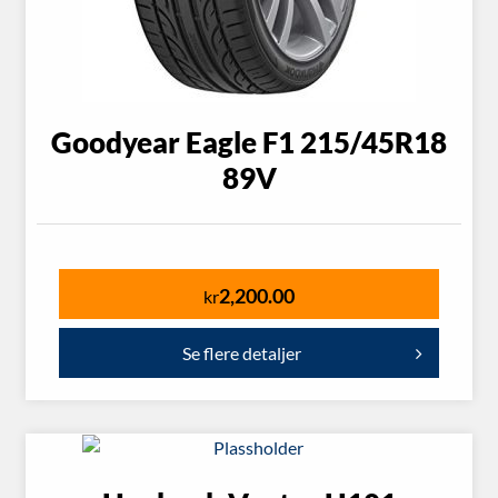
Goodyear Eagle F1 215/45R18
89V
2,200.00
kr
Se flere detaljer