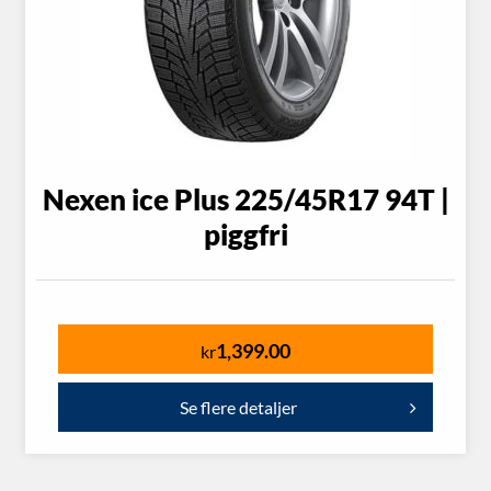
Nexen ice Plus 225/45R17 94T |
piggfri
1,399.00
kr
Se flere detaljer