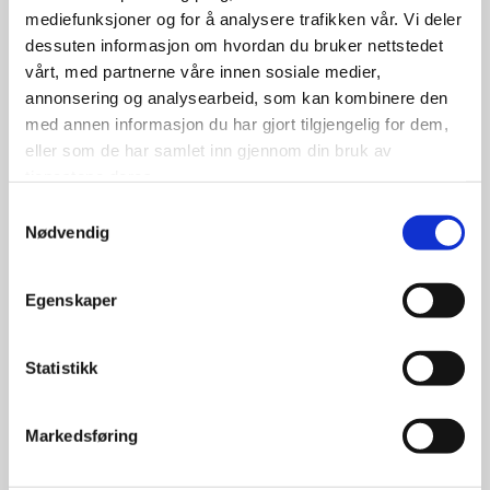
1,599.00
mediefunksjoner og for å analysere trafikken vår. Vi deler
kr
dessuten informasjon om hvordan du bruker nettstedet
vårt, med partnerne våre innen sosiale medier,
Se flere detaljer
annonsering og analysearbeid, som kan kombinere den
med annen informasjon du har gjort tilgjengelig for dem,
eller som de har samlet inn gjennom din bruk av
tjenestene deres.
Samtykkevalg
Nødvendig
Egenskaper
Statistikk
Markedsføring