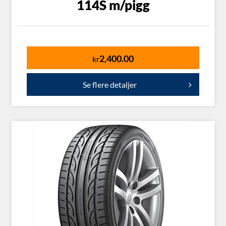
114S m/pigg
2,400.00
kr
Se flere detaljer