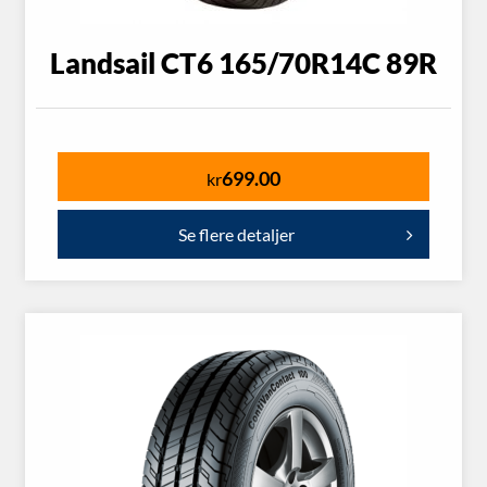
Landsail CT6 165/70R14C 89R
699.00
kr
Se flere detaljer