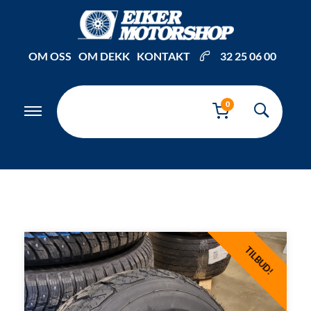
Inkl. mva
OM OSS
OM DEKK
KONTAKT
32 25 06 00
0
TILBUD!