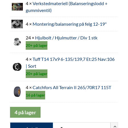
4 ×
Verkstedmateriell (Balanseringslodd +
gummiventil)
4 ×
Montering/balansering på felg 12-19"
24 ×
Hjulbolt / Hjulmutter / Div 1 stk
20+ på lager
4 ×
Tuff T14 17x9 6-135/139,7 Et:25 Nav:106
| Sort
20+ på lager
4 ×
Catchfors All Terrain II 265/70R17 115T
16 på lager
4 på lager