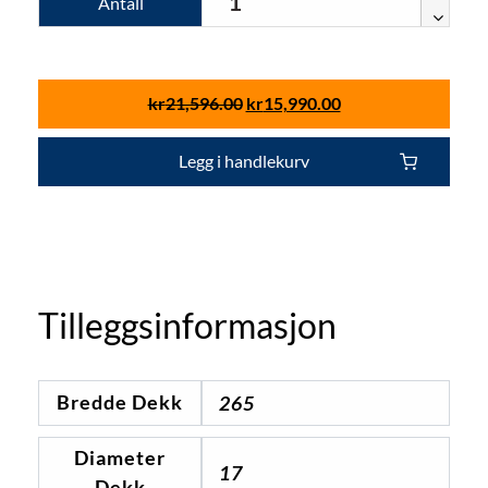
Antall
kr
21,596.00
kr
15,990.00
Legg i handlekurv
Tilleggsinformasjon
Bredde Dekk
265
Diameter
17
Dekk