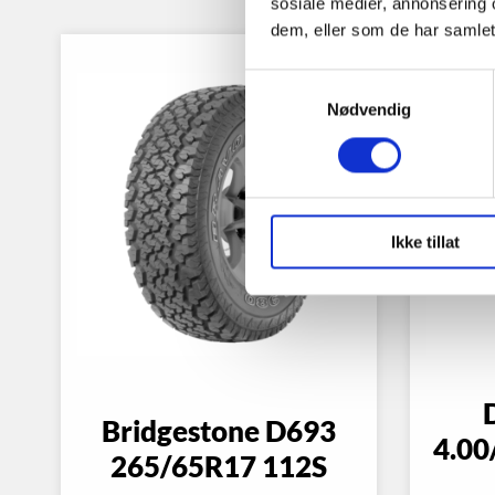
sosiale medier, annonsering 
dem, eller som de har samlet
Samtykkevalg
Nødvendig
Ikke tillat
Bridgestone D693
4.00
265/65R17 112S