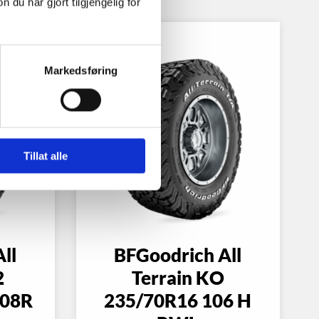
u har gjort tilgjengelig for
Markedsføring
Tillat alle
ll
BFGoodrich All
2
Terrain KO
108R
235/70R16 106 H