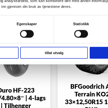
og analysearbeid, som kan kombinere den med annen informasjon d
 inn gjennom din bruk av tjenestene deres.
Egenskaper
Statistikk
tillat utvalg
BFGoodrich A
Duro HF-223
Terrain KO
/4.80×8″ | 4-lags
33×12,50R15 
| Tilhenger