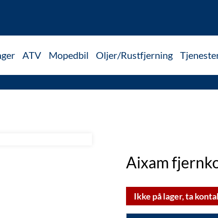
nger
ATV
Mopedbil
Oljer/Rustfjerning
Tjeneste
Aixam fjernko
Ikke på lager, ta konta