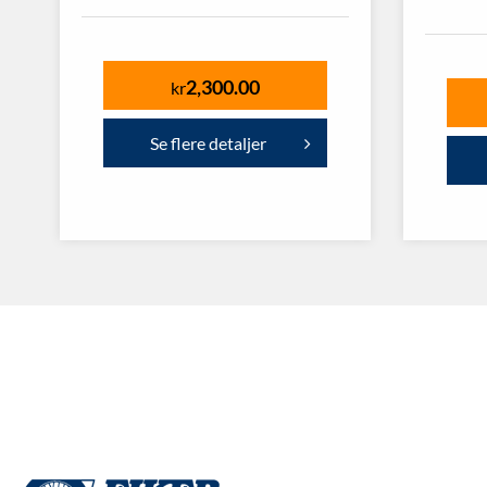
2,300.00
kr
Se flere detaljer