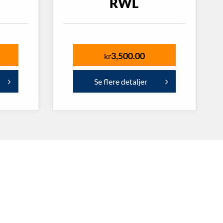
RWL
3,500.00
kr
Se flere detaljer