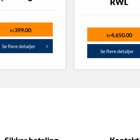
RWL
399.00
kr
4,650.00
kr
Se flere detaljer
Se flere detaljer