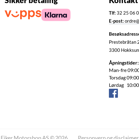
Sikker betaling
Kontakt
Tlf:
32 25 06 
E-post:
ordre@
Besøksadress
Prestebråtan 
3300 Hokksun
Åpningstider:
Man-fre 09:00
Torsdag 09:00
Lørdag 10:00
Eiker Motorshop AS © 2026
Personvern og disclaimer