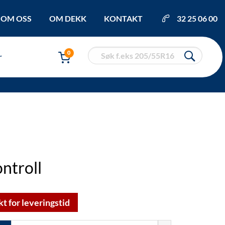
OM OSS
OM DEKK
KONTAKT
32 25 06 00
0
r
ntroll
kt for leveringstid