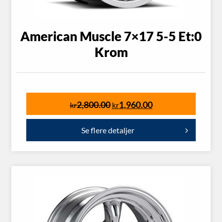
American Muscle 7×17 5-5 Et:0
Krom
2,800.00
1,960.00
kr
kr
Se flere detaljer