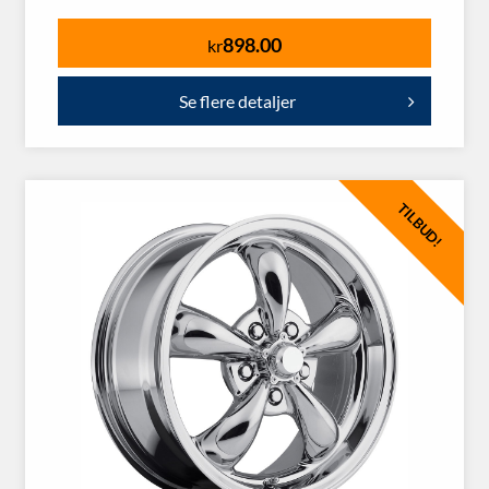
898.00
kr
Se flere detaljer
TILBUD!