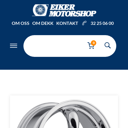
Inkl. mva
OM OSS
OM DEKK
KONTAKT
32 25 06 00
0