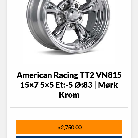
American Racing TT2 VN815
15×7 5×5 Et:-5 Ø:83 | Mørk
Krom
2,750.00
kr