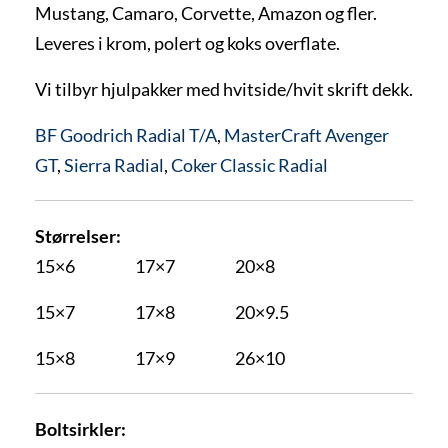
Mustang, Camaro, Corvette, Amazon og fler.
Leveres i krom, polert og koks overflate.
Vi tilbyr hjulpakker med hvitside/hvit skrift dekk.
BF Goodrich Radial T/A
,
MasterCraft Avenger
GT
,
Sierra Radial
,
Coker Classic Radial
Størrelser:
15×6 17×7 20×8
15×7 17×8 20×9.5
15×8 17×9 26×10
Boltsirkler: