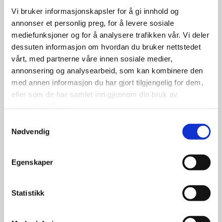
Vi bruker informasjonskapsler for å gi innhold og
annonser et personlig preg, for å levere sosiale
mediefunksjoner og for å analysere trafikken vår. Vi deler
dessuten informasjon om hvordan du bruker nettstedet
vårt, med partnerne våre innen sosiale medier,
annonsering og analysearbeid, som kan kombinere den
med annen informasjon du har gjort tilgjengelig for dem,
eller som de har samlet inn gjennom din bruk av
Status R280 7×17 4-100 Et:35
tjenestene deres.
Sort/pol
Samtykkevalg
Nødvendig
Egenskaper
1,498.00
kr
Statistikk
Se flere detaljer