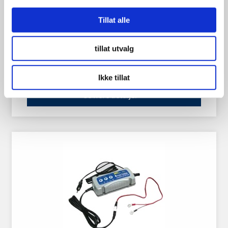
Frostvæske Blå 1L | konsentrat
Tillat alle
tillat utvalg
89.00
kr
Ikke tillat
Se flere detaljer