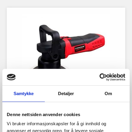
Samtykke
Detaljer
Om
POLERINGSMASKIN
Denne nettsiden anvender cookies
OSCILLERENDE (Stor type)
Vi bruker informasjonskapsler for å gi innhold og
annonser et personlig preg, for å levere sosiale