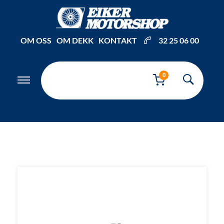
Inkl. mva
OM OSS
OM DEKK
KONTAKT
32 25 06 00
0