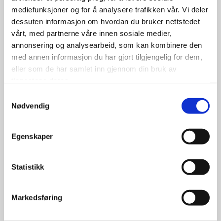
mediefunksjoner og for å analysere trafikken vår. Vi deler
dessuten informasjon om hvordan du bruker nettstedet
vårt, med partnerne våre innen sosiale medier,
950.00
kr
annonsering og analysearbeid, som kan kombinere den
med annen informasjon du har gjort tilgjengelig for dem,
Se flere detaljer
eller som de har samlet inn gjennom din bruk av
tjenestene deres.
Samtykkevalg
Nødvendig
Egenskaper
Statistikk
Markedsføring