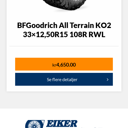
BFGoodrich All Terrain KO2
33×12,50R15 108R RWL
4,650.00
kr
Se flere detaljer