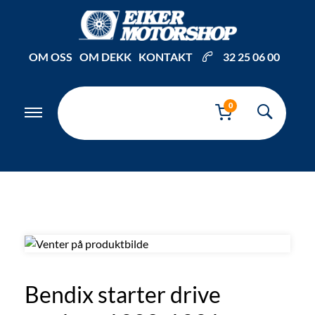
Inkl. mva
OM OSS
OM DEKK
KONTAKT
32 25 06 00
0
Bendix starter drive