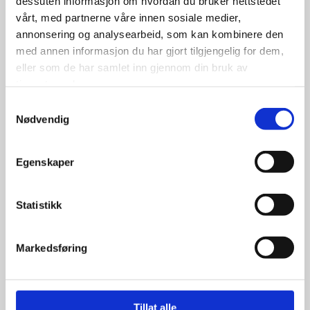
dessuten informasjon om hvordan du bruker nettstedet
vårt, med partnerne våre innen sosiale medier,
annonsering og analysearbeid, som kan kombinere den
med annen informasjon du har gjort tilgjengelig for dem,
eller som de har samlet inn gjennom din bruk av
tjenestene deres.
Samtykkevalg
Nødvendig
Imperial EcoDriver4 195/70R14
91T
Egenskaper
Statistikk
499.00
kr
Markedsføring
Se flere detaljer
Tillat alle