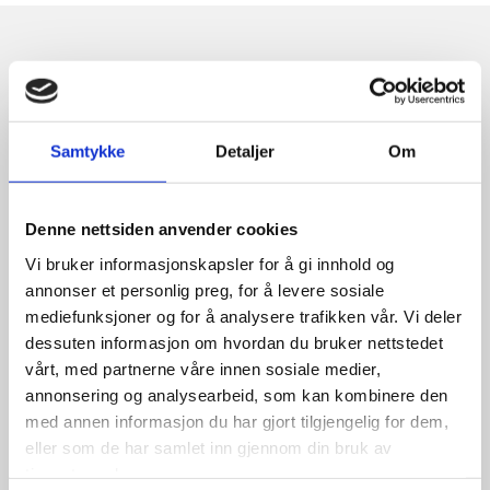
Relaterte produkter
Samtykke
Detaljer
Om
Denne nettsiden anvender cookies
Vi bruker informasjonskapsler for å gi innhold og
annonser et personlig preg, for å levere sosiale
mediefunksjoner og for å analysere trafikken vår. Vi deler
Antares 30×9.50R15 104S
dessuten informasjon om hvordan du bruker nettstedet
vårt, med partnerne våre innen sosiale medier,
annonsering og analysearbeid, som kan kombinere den
med annen informasjon du har gjort tilgjengelig for dem,
1,600.00
kr
eller som de har samlet inn gjennom din bruk av
tjenestene deres.