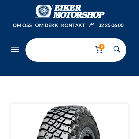
Inkl. mva
OM OSS
OM DEKK
KONTAKT
32 25 06 00
0