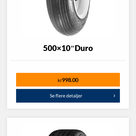
500×10″Duro
998.00
kr
Se flere detaljer