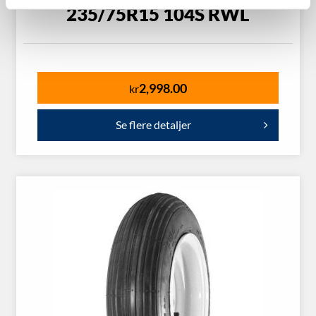
235/75R15 104S RWL
2,998.00
kr
Se flere detaljer