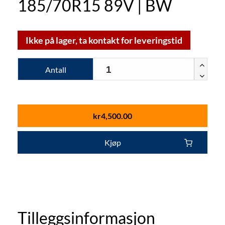
185/70R15 89V | BW
Ikke på lager, ta kontakt for leveringstid
Antall
kr
4,500.00
Kjøp
Tilleggsinformasjon