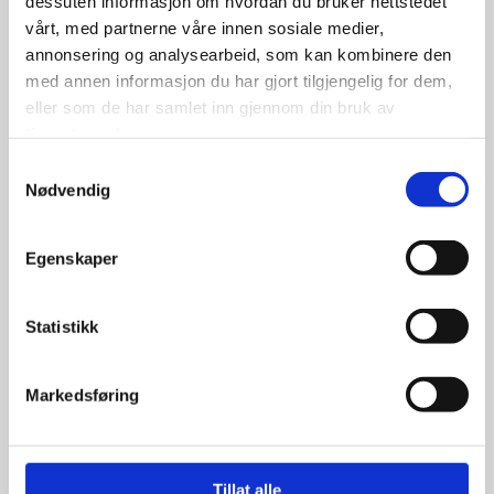
dessuten informasjon om hvordan du bruker nettstedet
vårt, med partnerne våre innen sosiale medier,
annonsering og analysearbeid, som kan kombinere den
med annen informasjon du har gjort tilgjengelig for dem,
eller som de har samlet inn gjennom din bruk av
tjenestene deres.
Samtykkevalg
Nødvendig
BFGoodrich Bias 640-13S | 2
Egenskaper
1/4″ WW
Statistikk
Markedsføring
4,700.00
kr
Se flere detaljer
Tillat alle