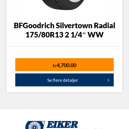
BFGoodrich Silvertown Radial
175/80R13 2 1/4″ WW
4,700.00
kr
Se flere detaljer