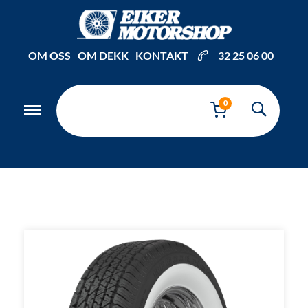
Inkl. mva
OM OSS
OM DEKK
KONTAKT
32 25 06 00
0