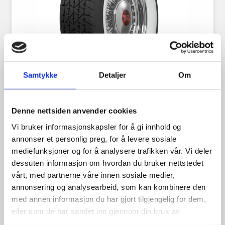
Samtykke
Detaljer
Om
BFGoodrich Silvertown Radial
Denne nettsiden anvender cookies
185/70R14 2 1/4″WW
Vi bruker informasjonskapsler for å gi innhold og
annonser et personlig preg, for å levere sosiale
mediefunksjoner og for å analysere trafikken vår. Vi deler
dessuten informasjon om hvordan du bruker nettstedet
vårt, med partnerne våre innen sosiale medier,
4,600.00
kr
annonsering og analysearbeid, som kan kombinere den
med annen informasjon du har gjort tilgjengelig for dem,
Se flere detaljer
eller som de har samlet inn gjennom din bruk av
tjenestene deres.