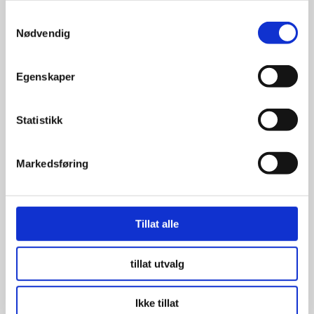
Samtykkevalg
Nødvendig
Egenskaper
Statistikk
Markedsføring
Tillat alle
tillat utvalg
Coker Classic Radial 195/75R14
92P 2 1/4″ WW
Ikke tillat