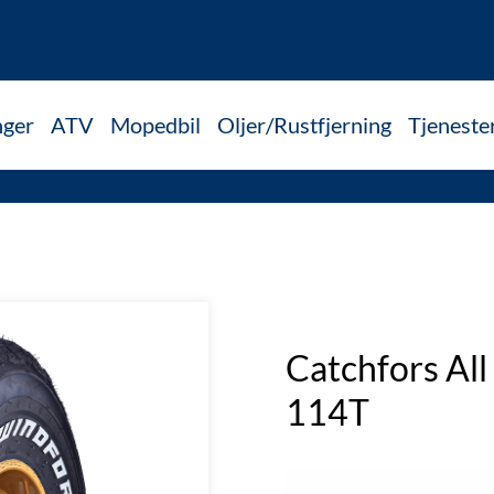
nger
ATV
Mopedbil
Oljer/Rustfjerning
Tjeneste
Catchfors All
114T