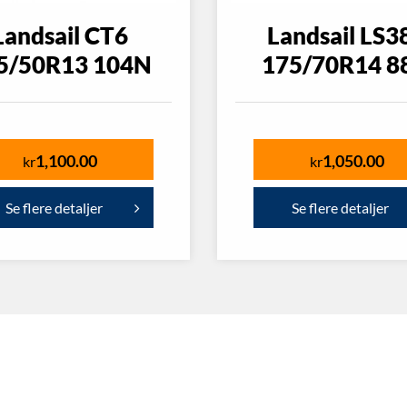
Landsail CT6
Landsail LS3
5/50R13 104N
175/70R14 8
1,100.00
1,050.00
kr
kr
Se flere detaljer
Se flere detaljer