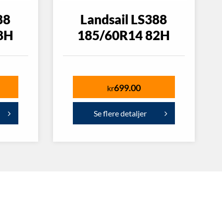
88
Landsail LS388
8H
185/60R14 82H
699.00
kr
Se flere detaljer