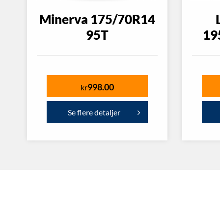
Minerva 175/70R14
95T
19
998.00
kr
Se flere detaljer