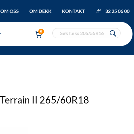
OM OSS
OM DEKK
KONTAKT
32 25 06 00
0
r
 Terrain II 265/60R18