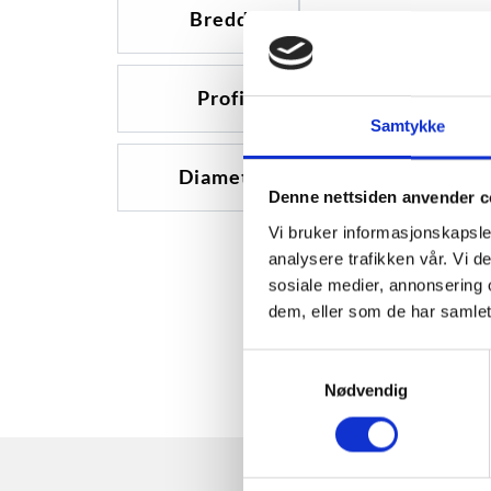
Bredde
265
Profil
60
Samtykke
Diameter
18
Denne nettsiden anvender c
Vi bruker informasjonskapsler
analysere trafikken vår. Vi 
sosiale medier, annonsering 
dem, eller som de har samlet
Samtykkevalg
Nødvendig