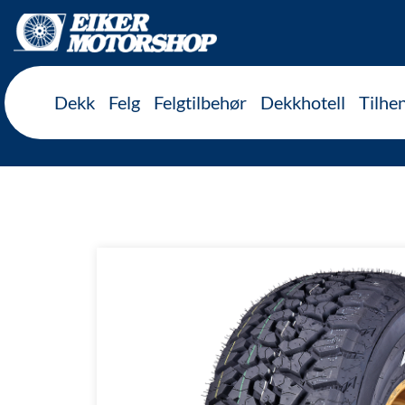
Inkl. mva
Dekk
Felg
Felgtilbehør
Dekkhotell
Tilhe