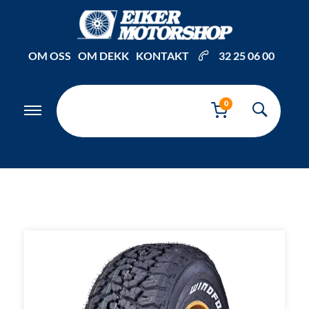
Inkl. mva
OM OSS
OM DEKK
KONTAKT
32 25 06 00
0