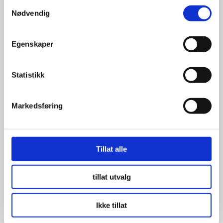
Samtykkevalg
Nødvendig
Continental UltraContact
175/65R14 82T
Egenskaper
Statistikk
1,199.00
kr
Markedsføring
Se flere detaljer
Tillat alle
tillat utvalg
Ikke tillat