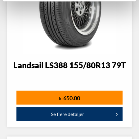
Landsail LS388 155/80R13 79T
650.00
kr
Se flere detaljer