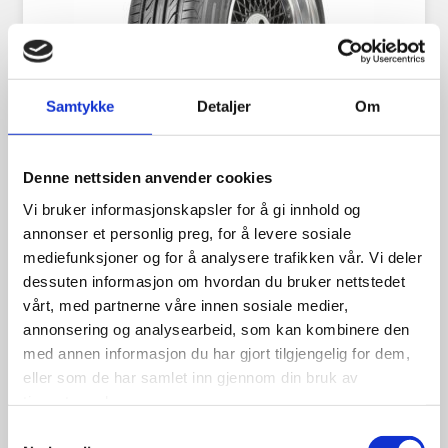
Samtykke
Detaljer
Om
Denne nettsiden anvender cookies
Vi bruker informasjonskapsler for å gi innhold og
Landsail LS388 185/60R14 82H
annonser et personlig preg, for å levere sosiale
mediefunksjoner og for å analysere trafikken vår. Vi deler
dessuten informasjon om hvordan du bruker nettstedet
vårt, med partnerne våre innen sosiale medier,
annonsering og analysearbeid, som kan kombinere den
699.00
kr
med annen informasjon du har gjort tilgjengelig for dem,
eller som de har samlet inn gjennom din bruk av
Se flere detaljer
tjenestene deres.
Samtykkevalg