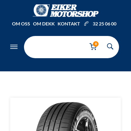
Inkl. mva
OM OSS
OM DEKK
KONTAKT
32 25 06 00
0