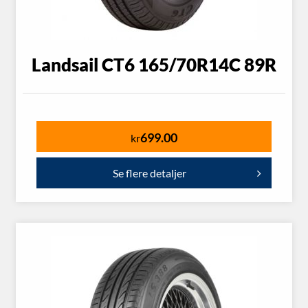
Landsail CT6 165/70R14C 89R
699.00
kr
Se flere detaljer