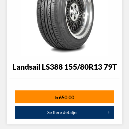
Landsail LS388 155/80R13 79T
650.00
kr
Se flere detaljer