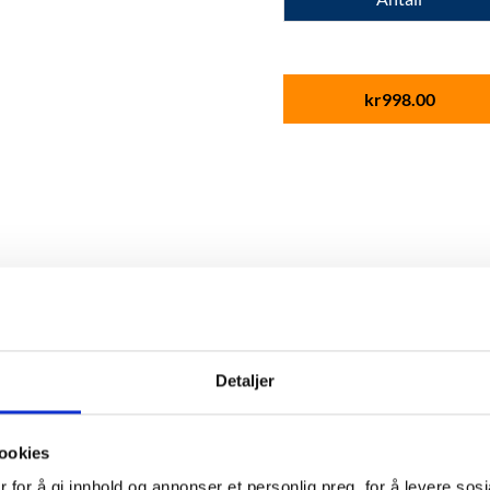
kr
998.00
Detaljer
ookies
 for å gi innhold og annonser et personlig preg, for å levere sos