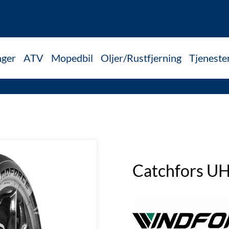
nger
ATV
Mopedbil
Oljer/Rustfjerning
Tjeneste
Catchfors U