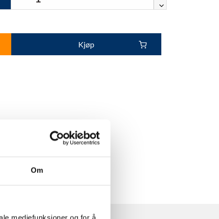
Kjøp
Om
iale mediefunksjoner og for å