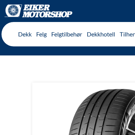
Inkl. mva
Dekk
Felg
Felgtilbehør
Dekkhotell
Tilhe