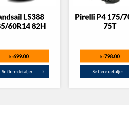
andsail LS388
Pirelli P4 175/
85/60R14 82H
75T
699.00
798.00
kr
kr
Se flere detaljer
Se flere detaljer