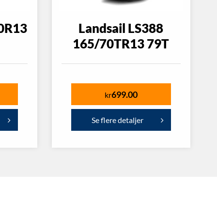
70R13
Landsail LS388
165/70TR13 79T
699.00
kr
Se flere detaljer