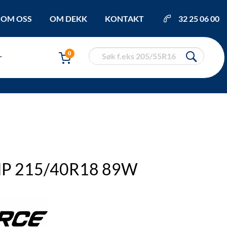
OM OSS
OM DEKK
KONTAKT
32 25 06 00
0
r
HP 215/40R18 89W