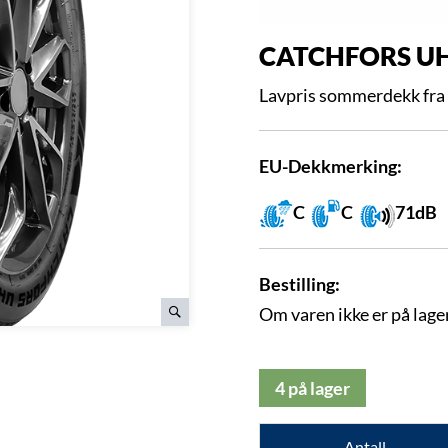
CATCHFORS U
Lavpris sommerdekk fra W
EU-Dekkmerking:
C
C
71dB
Bestilling:
Om varen ikke er på lager
4 på lager
Antall