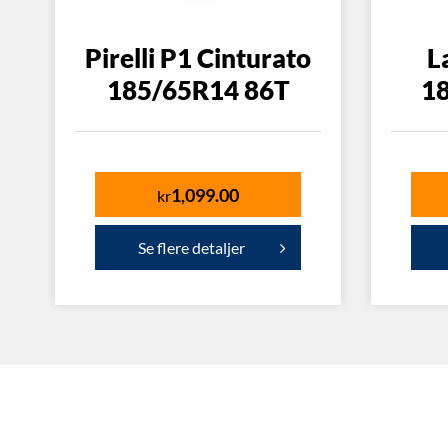
Pirelli P1 Cinturato
L
185/65R14 86T
1
1,099.00
kr
Se flere detaljer