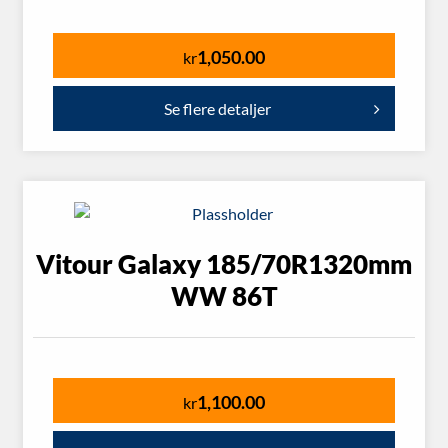
1,050.00
kr
Se flere detaljer
Vitour Galaxy 185/70R1320mm
WW 86T
1,100.00
kr