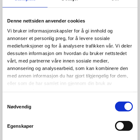
Denne nettsiden anvender cookies
Vi bruker informasjonskapsler for å gi innhold og
annonser et personlig preg, for å levere sosiale
mediefunksjoner og for å analysere trafikken vår. Vi deler
dessuten informasjon om hvordan du bruker nettstedet
vårt, med partnerne våre innen sosiale medier,
annonsering og analysearbeid, som kan kombinere den
med annen informasjon du har gjort tilgjengelig for dem,
Landsail LSV88 175/65R14 90T
eller som de har samlet inn gjennom din bruk av
tjenestene deres.
Samtykkevalg
Nødvendig
998.00
kr
Egenskaper
Se flere detaljer