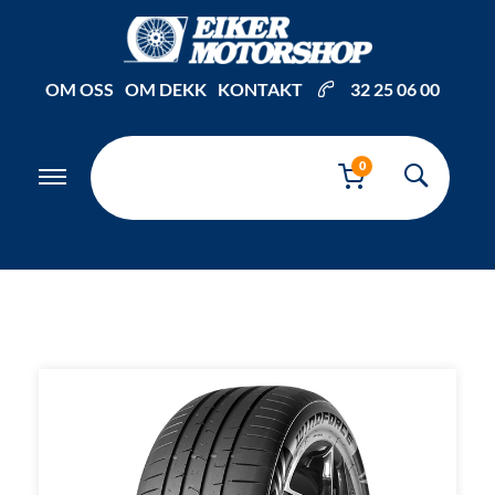
OM OSS
OM DEKK
KONTAKT
32 25 06 00
0