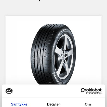
Continental Eco Contact 6
Samtykke
Detaljer
Om