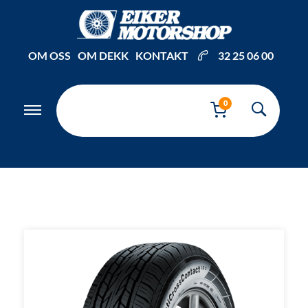
Inkl. mva
OM OSS
OM DEKK
KONTAKT
32 25 06 00
0