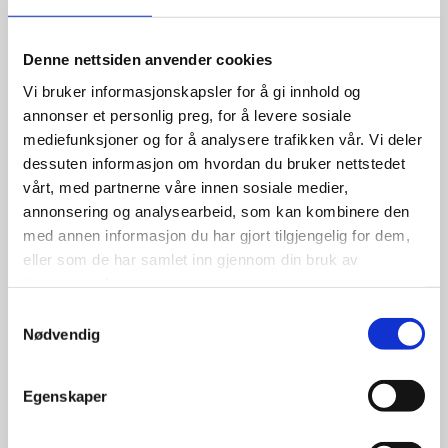
175/70R14 84T
Denne nettsiden anvender cookies
Vi bruker informasjonskapsler for å gi innhold og
1,098.00
kr
annonser et personlig preg, for å levere sosiale
mediefunksjoner og for å analysere trafikken vår. Vi deler
Se flere detaljer
dessuten informasjon om hvordan du bruker nettstedet
vårt, med partnerne våre innen sosiale medier,
annonsering og analysearbeid, som kan kombinere den
med annen informasjon du har gjort tilgjengelig for dem,
eller som de har samlet inn gjennom din bruk av
tjenestene deres.
Samtykkevalg
Nødvendig
Egenskaper