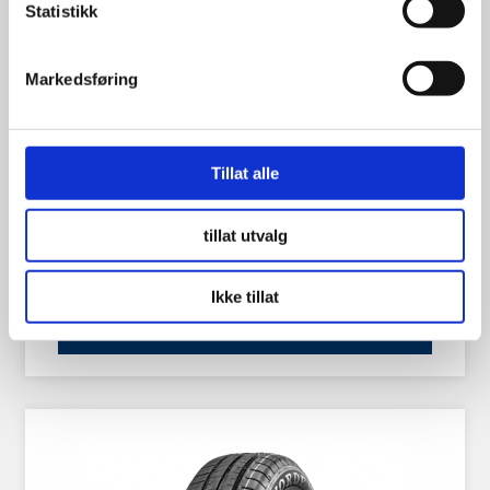
Statistikk
Markedsføring
Landsail LS388 175/70R14 88H
Tillat alle
tillat utvalg
1,050.00
kr
Ikke tillat
Se flere detaljer