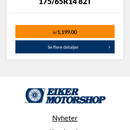
175/65R14 82T
1,199.00
kr
Se flere detaljer
Nyheter