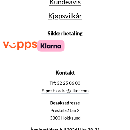
Kundeavis
Kjøpsvilkår
Sikker betaling
Kontakt
Tlf:
32 25 06 00
E-post:
ordre@eiker.com
Besøksadresse
Prestebråtan 2
3300 Hokksund
Åpningstider: Juli 2026 Uke 28-31