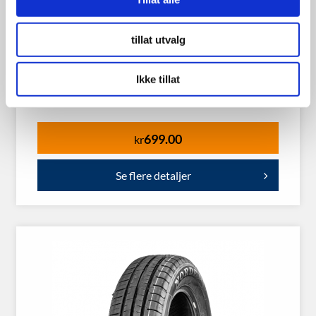
tillat utvalg
Landsail LS388 185/60R14 82H
Ikke tillat
699.00
kr
Se flere detaljer