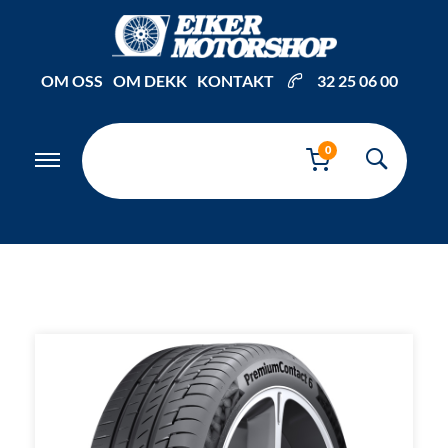
Inkl. mva
OM OSS
OM DEKK
KONTAKT
32 25 06 00
0