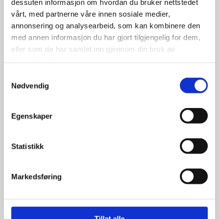
dessuten informasjon om hvordan du bruker nettstedet
vårt, med partnerne våre innen sosiale medier,
annonsering og analysearbeid, som kan kombinere den
1,247.50
kr
med annen informasjon du har gjort tilgjengelig for dem,
eller som de har samlet inn gjennom din bruk av
Se flere detaljer
tjenestene deres.
Samtykkevalg
Nødvendig
Egenskaper
Statistikk
Markedsføring
Tillat alle