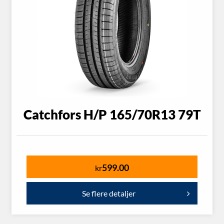
Catchfors H/P 165/70R13 79T
599.00
kr
Se flere detaljer