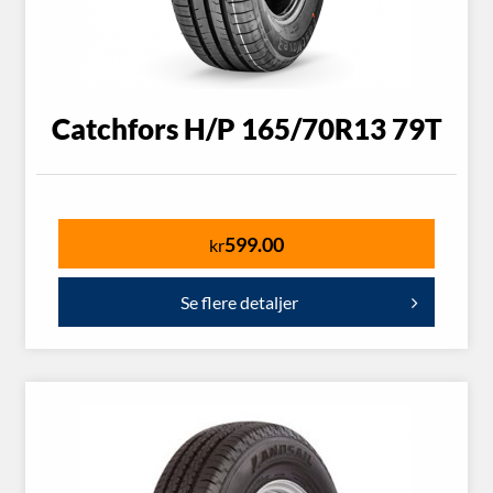
Catchfors H/P 165/70R13 79T
599.00
kr
Se flere detaljer