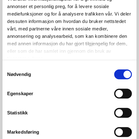
annonser et personlig preg, for å levere sosiale
mediefunksjoner og for å analysere trafikken vår. Vi deler
dessuten informasjon om hvordan du bruker nettstedet
vårt, med partnerne våre innen sosiale medier,
annonsering og analysearbeid, som kan kombinere den
med annen informasjon du har gjort tilgjengelig for dem,
eller som de har samlet inn gjennom din bruk av
tjenestene deres.
Samtykkevalg
Nødvendig
Landsail CT6 165/70R14C 89R
Egenskaper
Statistikk
699.00
kr
Markedsføring
Se flere detaljer