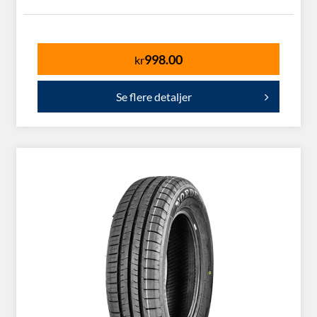
998.00
kr
Se flere detaljer