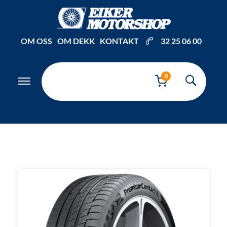
Inkl. mva
OM OSS
OM DEKK
KONTAKT
32 25 06 00
0