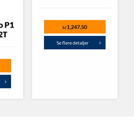
to P1
1,247.50
kr
2T
Se flere detaljer