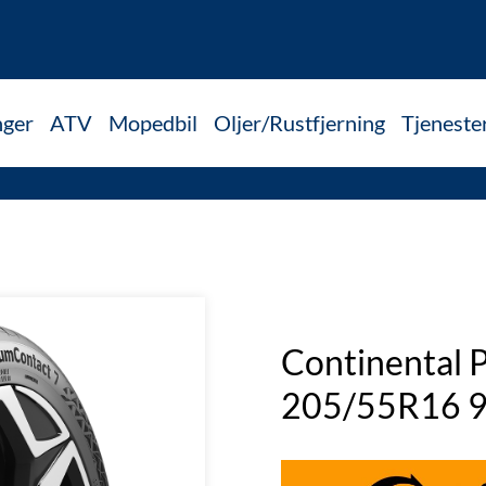
nger
ATV
Mopedbil
Oljer/Rustfjerning
Tjeneste
Continental 
205/55R16 