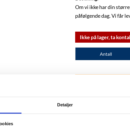
Om vi ikke har din større
påfølgende dag. Vi får le
Ikke på lager, ta konta
Antall
kr
1,550.00
Detaljer
ookies