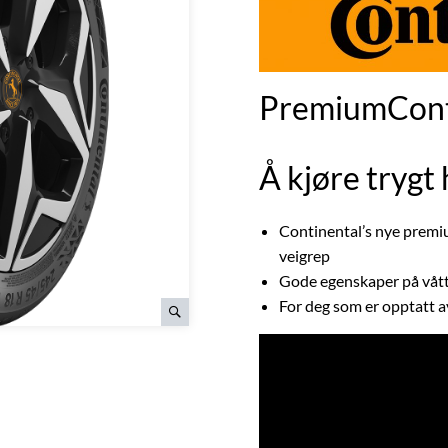
PremiumCont
Å kjøre trygt 
Continental’s nye prem
veigrep
Gode egenskaper på vått
For deg som er opptatt a