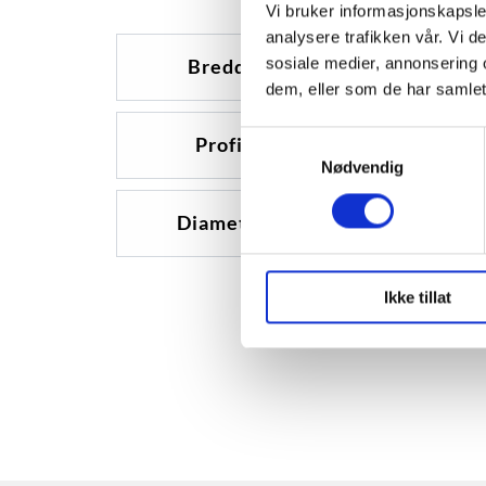
Vi bruker informasjonskapsler
analysere trafikken vår. Vi 
sosiale medier, annonsering 
Bredde
205
dem, eller som de har samlet
Samtykkevalg
Profil
55
Nødvendig
Diameter
16
Ikke tillat