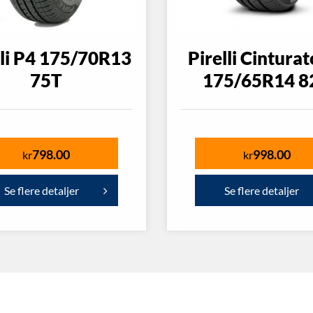
lli P4 175/70R13
Pirelli Cintura
75T
175/65R14 8
798.00
998.00
kr
kr
Se flere detaljer
Se flere detaljer