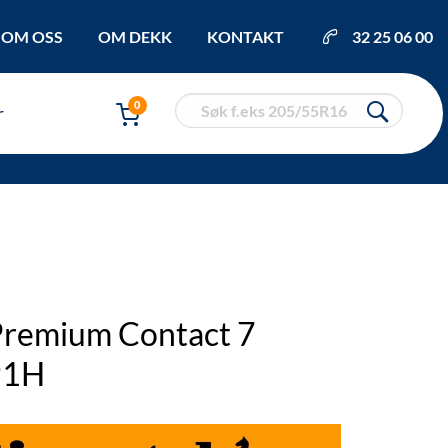
OM OSS
OM DEKK
KONTAKT
32 25 06 00
0
r
Premium Contact 7
91H