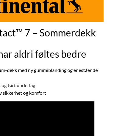
act™ 7 – Sommerdekk
har aldri føltes bedre
ium-dekk med ny gummiblanding og enestående
 og tørt underlag
v sikkerhet og komfort