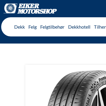
Inkl. mva
Dekk
Felg
Felgtilbehør
Dekkhotell
Tilhe