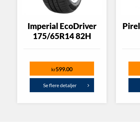
Imperial EcoDriver
Pire
175/65R14 82H
599.00
kr
Se flere detaljer