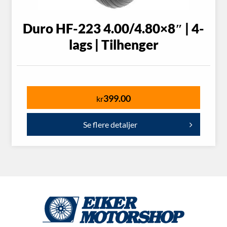
Duro HF-223 4.00/4.80×8″ | 4-
lags | Tilhenger
399.00
kr
Se flere detaljer