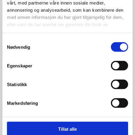
vårt, med partnerne våre innen sosiale medier,
annonsering og analysearbeid, som kan kombinere den
med annen informasjon du har gjort tilgjengelig for dem,
eller som de har samlet inn gjennom din bruk av
tjenestene deres.
Samtykkevalg
Nødvendig
BFGoodrich All Terrain KO2
Egenskaper
33×12,50R15 108R RWL
Statistikk
4,650.00
kr
Markedsføring
Se flere detaljer
Tillat alle