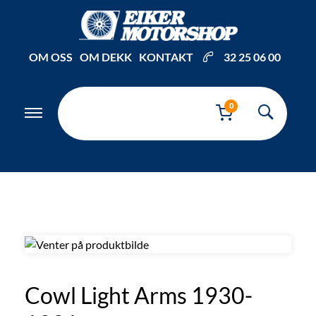
Inkl. mva
OM OSS
OM DEKK
KONTAKT
32 25 06 00
0
Cowl Light Arms 1930-