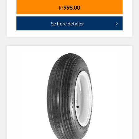
998.00
kr
Se flere detaljer