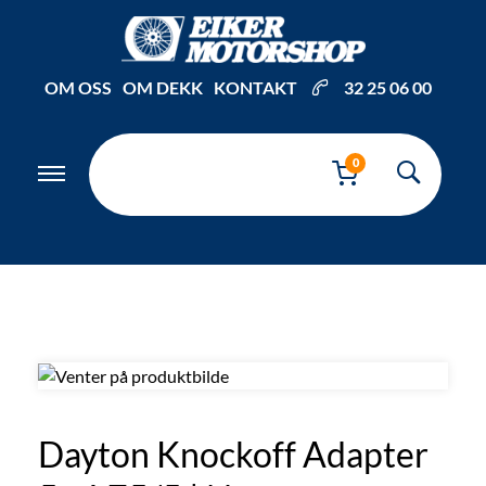
Inkl. mva
OM OSS
OM DEKK
KONTAKT
32 25 06 00
0
Dayton Knockoff Adapter