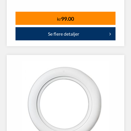
99.00
kr
Se flere detaljer