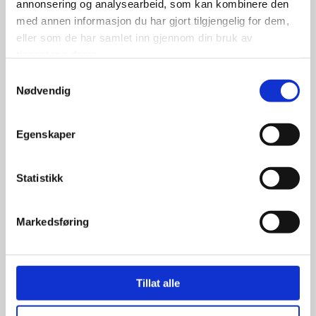
annonsering og analysearbeid, som kan kombinere den
med annen informasjon du har gjort tilgjengelig for dem,
eller som de har samlet inn gjennom din bruk av
tjenestene deres.
Samtykkevalg
Nødvendig
Egenskaper
Statistikk
Felgband 17×5″
Markedsføring
Tillat alle
599.00
kr