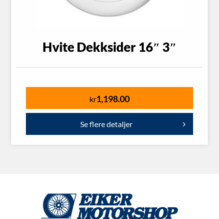
Hvite Dekksider 16″ 3″
1,198.00
kr
Se flere detaljer