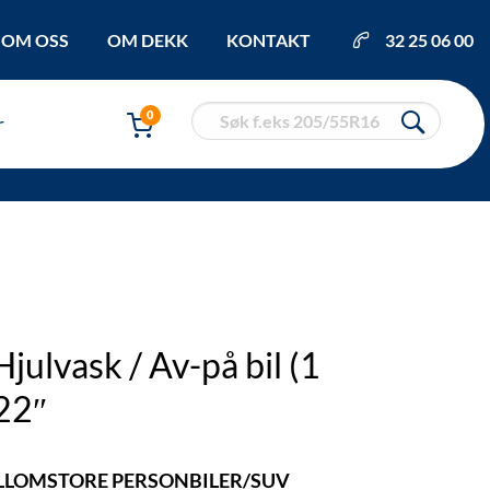
OM OSS
OM DEKK
KONTAKT
32 25 06 00
0
r
julvask / Av-på bil (1
22″
LLOMSTORE PERSONBILER/SUV