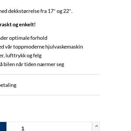
med dekkstørrelse fra 17″ og 22″.
 raskt og enkelt!
nder optimale forhold
med vår toppmoderne hjulvaskemaskin
, lufttrykk og felg
å bilen når tiden nærmer seg
betaling