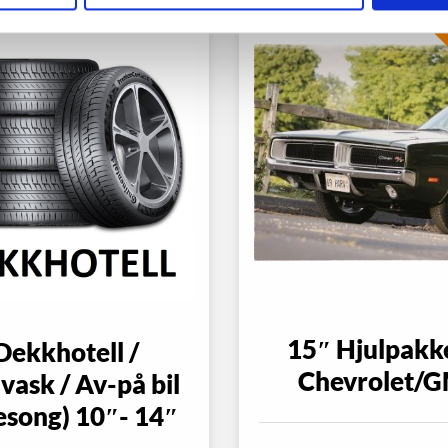
15″ Hjulpakk
Dekkhotell /
Chevrolet/
vask / Av-på bil
sesong) 10″- 14″