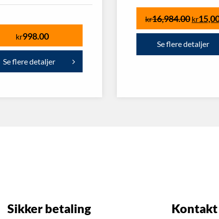
16,984.00
15,0
kr
kr
998.00
kr
Se flere detaljer
Se flere detaljer
Sikker betaling
Kontakt