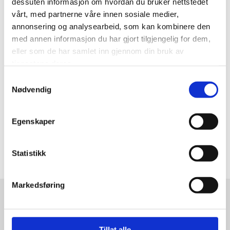
dessuten informasjon om hvordan du bruker nettstedet
Profil
0
vårt, med partnerne våre innen sosiale medier,
annonsering og analysearbeid, som kan kombinere den
Bredde
0
med annen informasjon du har gjort tilgjengelig for dem,
eller som de har samlet inn gjennom din bruk av
Diameter
0
tjenestene deres.
Samtykkevalg
Nødvendig
Egenskaper
Statistikk
Markedsføring
Tillat alle