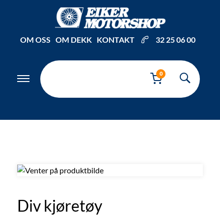
Inkl. mva
OM OSS
OM DEKK
KONTAKT
32 25 06 00
0
Div kjøretøy