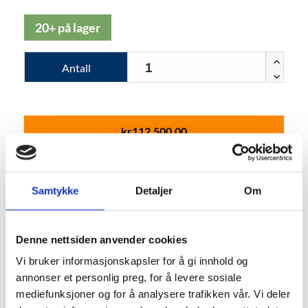
20+ på lager
Antall
kr
112,500.00
Kjøp
Samtykke
Detaljer
Om
Denne nettsiden anvender cookies
Vi bruker informasjonskapsler for å gi innhold og
Tilleggsinformasjon
annonser et personlig preg, for å levere sosiale
mediefunksjoner og for å analysere trafikken vår. Vi deler