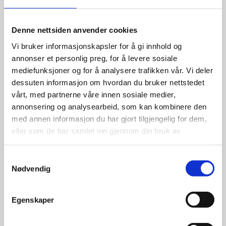
Denne nettsiden anvender cookies
Vi bruker informasjonskapsler for å gi innhold og
annonser et personlig preg, for å levere sosiale
mediefunksjoner og for å analysere trafikken vår. Vi deler
dessuten informasjon om hvordan du bruker nettstedet
vårt, med partnerne våre innen sosiale medier,
annonsering og analysearbeid, som kan kombinere den
med annen informasjon du har gjort tilgjengelig for dem,
Landsail Ice Star 185/65R14 86T
eller som de har samlet inn gjennom din bruk av
| m/pigg
tjenestene deres.
Samtykkevalg
Nødvendig
1,099.00
kr
Egenskaper
Se flere detaljer