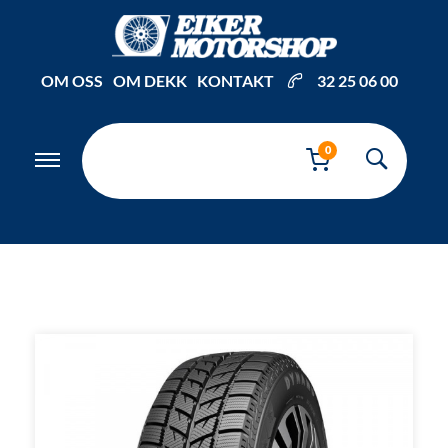
Inkl. mva
OM OSS
OM DEKK
KONTAKT
32 25 06 00
0