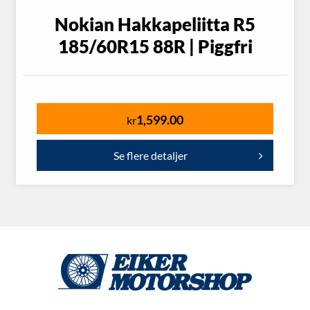
Nokian Hakkapeliitta R5
185/60R15 88R | Piggfri
1,599.00
kr
Se flere detaljer