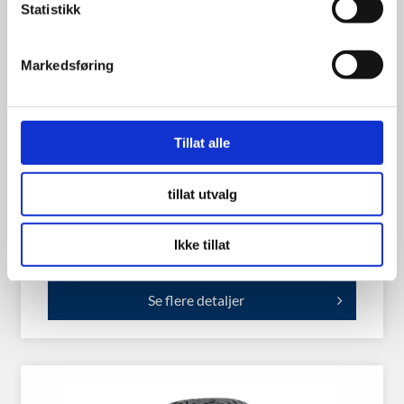
Statistikk
Markedsføring
Dynamo snow 185/55R15 86T |
Tillat alle
m/Pigg
tillat utvalg
Ikke tillat
998.00
kr
Se flere detaljer