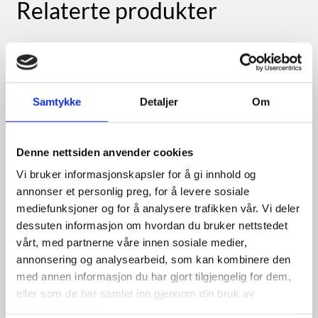
Relaterte produkter
Samtykke
Detaljer
Om
Denne nettsiden anvender cookies
Vi bruker informasjonskapsler for å gi innhold og
annonser et personlig preg, for å levere sosiale
mediefunksjoner og for å analysere trafikken vår. Vi deler
dessuten informasjon om hvordan du bruker nettstedet
vårt, med partnerne våre innen sosiale medier,
HJELPESTARTKABEL
annonsering og analysearbeid, som kan kombinere den
25KV.240A 3m | M/EL.BESK.
med annen informasjon du har gjort tilgjengelig for dem,
eller som de har samlet inn gjennom din bruk av
tjenestene deres.