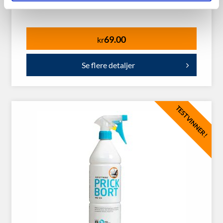
69.00
kr
Se flere detaljer
TESTVINNER!