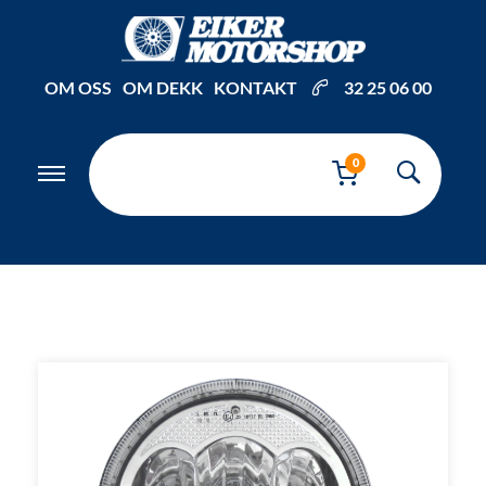
Inkl. mva
OM OSS
OM DEKK
KONTAKT
32 25 06 00
0