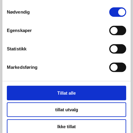
Samtykkevalg
449.00
kr
Nødvendig
Se flere detaljer
Egenskaper
Statistikk
Markedsføring
Tillat alle
tillat utvalg
DASHBORD WIPES
Ikke tillat