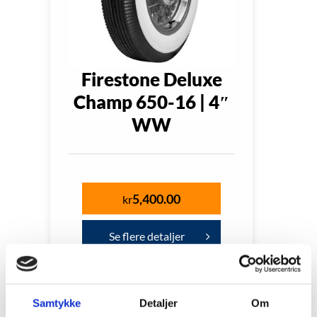
Firestone Deluxe
Champ 650-16 | 4″
WW
5,400.00
kr
Se flere detaljer
Samtykke
Detaljer
Om