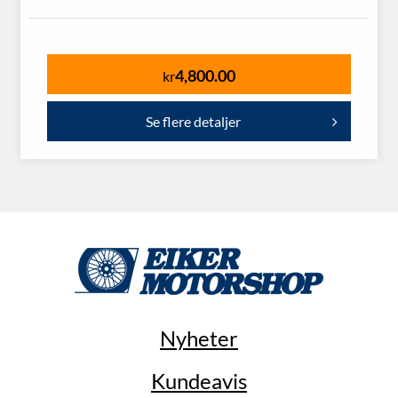
4,800.00
kr
Se flere detaljer
Nyheter
Kundeavis