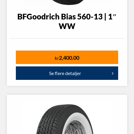
BFGoodrich Bias 560-13 | 1″
WW
2,400.00
kr
Se flere detaljer