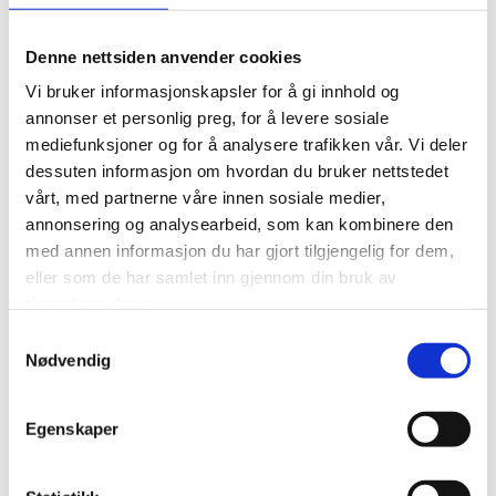
Denne nettsiden anvender cookies
Vi bruker informasjonskapsler for å gi innhold og
annonser et personlig preg, for å levere sosiale
mediefunksjoner og for å analysere trafikken vår. Vi deler
dessuten informasjon om hvordan du bruker nettstedet
vårt, med partnerne våre innen sosiale medier,
BFGoodrich Bias
annonsering og analysearbeid, som kan kombinere den
650-16 | 3 3/8″
med annen informasjon du har gjort tilgjengelig for dem,
WW
eller som de har samlet inn gjennom din bruk av
tjenestene deres.
Samtykkevalg
Nødvendig
3,500.00
kr
Egenskaper
Se flere detaljer