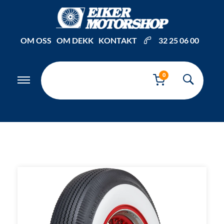
Inkl. mva
OM OSS
OM DEKK
KONTAKT
32 25 06 00
0