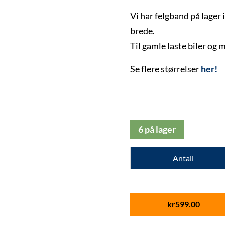
Vi har felgband på lager 
brede.
Til gamle laste biler og 
Se flere størrelser
her!
6 på lager
Antall
kr
599.00