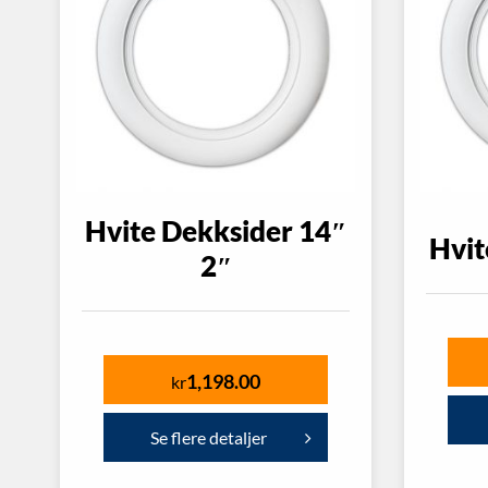
Hvite Dekksider 14″
Hvit
2″
1,198.00
kr
Se flere detaljer