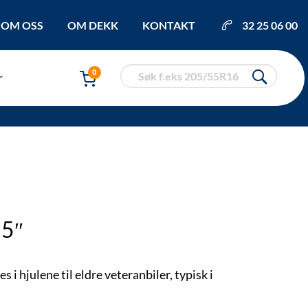
OM OSS
OM DEKK
KONTAKT
32 25 06 00
0
r
×5″
 i hjulene til eldre veteranbiler, typisk i