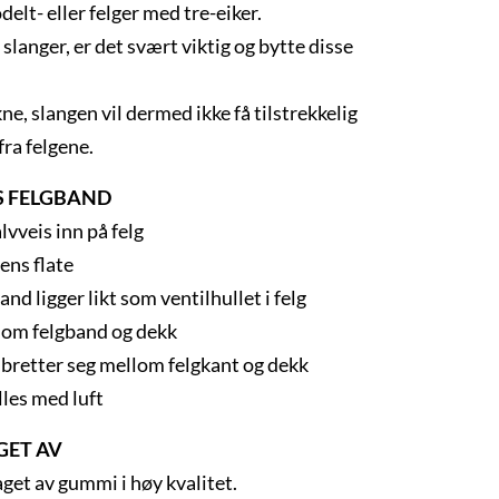
odelt- eller felger med tre-eiker.
slanger, er det svært viktig og bytte disse
e, slangen vil dermed ikke få tilstrekkelig
fra felgene.
 FELGBAND
lvveis inn på felg
ens flate
band ligger likt som ventilhullet i felg
llom felgband og dekk
e bretter seg mellom felgkant og dekk
les med luft
GET AV
aget av gummi i høy kvalitet.