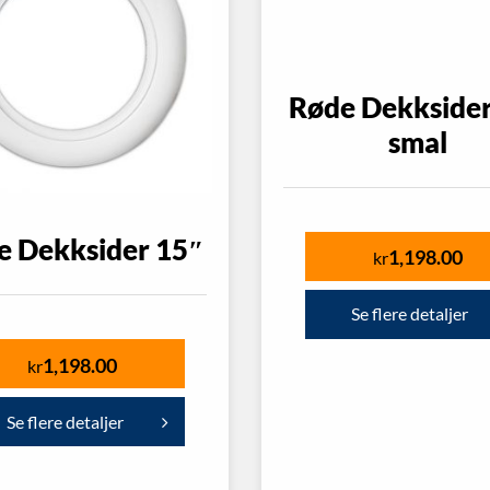
Røde Dekksider
smal
e Dekksider 15″
1,198.00
kr
Se flere detaljer
1,198.00
kr
Se flere detaljer