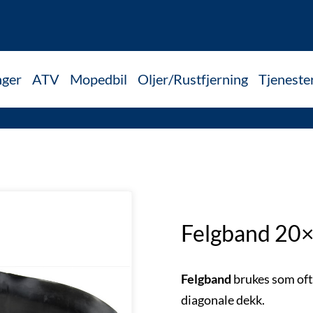
nger
ATV
Mopedbil
Oljer/Rustfjerning
Tjeneste
Felgband 20
Felgband
brukes som oftes
diagonale dekk.