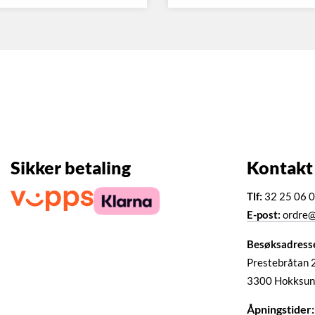
Sikker betaling
Kontakt
Tlf:
32 25 06 
E-post:
ordre@
Besøksadress
Prestebråtan 
3300 Hokksun
Åpningstider: