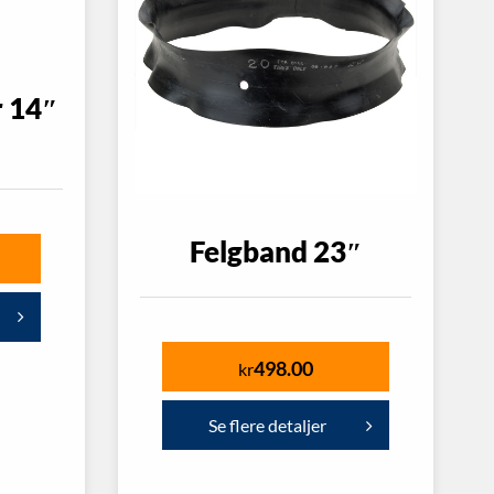
 14″
Felgband 23″
498.00
kr
Se flere detaljer