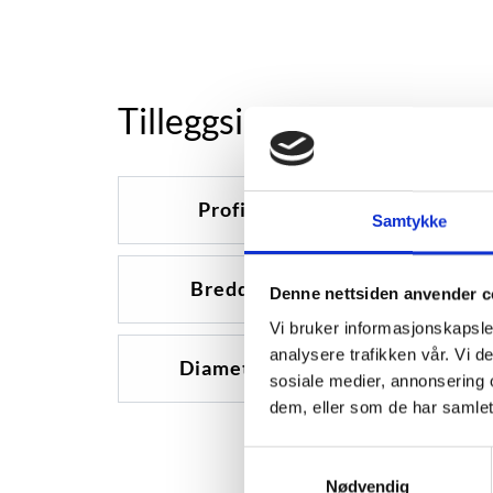
Tilleggsinformasjon
Profil
0
Samtykke
Bredde
0
Denne nettsiden anvender c
Vi bruker informasjonskapsler
analysere trafikken vår. Vi 
Diameter
0
sosiale medier, annonsering 
dem, eller som de har samlet
Samtykkevalg
Nødvendig