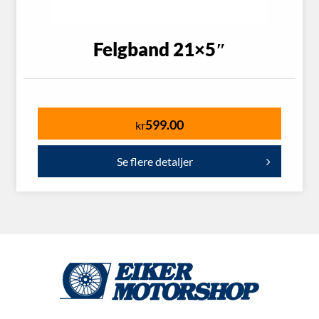
Felgband 21×5″
599.00
kr
Se flere detaljer