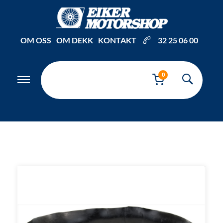
Inkl. mva
OM OSS
OM DEKK
KONTAKT
32 25 06 00
0