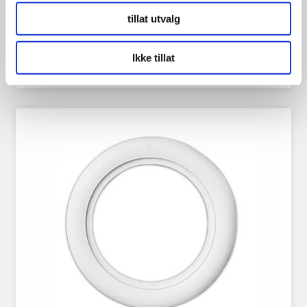
tillat utvalg
599.00
kr
Ikke tillat
Se flere detaljer