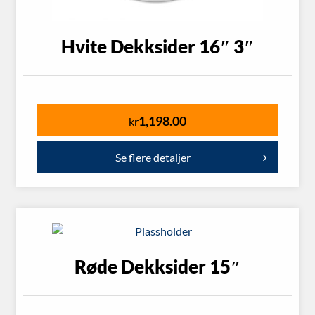
Hvite Dekksider 16″ 3″
1,198.00
kr
Se flere detaljer
Røde Dekksider 15″