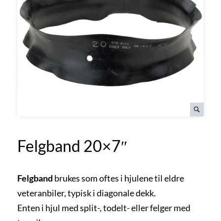
Felgband 20×7″
Felgband
brukes som oftes i hjulene til eldre
veteranbiler, typisk i diagonale dekk.
Enten i hjul med split-, todelt- eller felger med