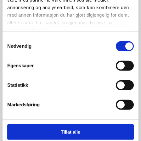
annonsering og analysearbeid, som kan kombinere den
med annen informasjon du har gjort tilgjengelig for dem,
eller som de har samlet inn gjennom din bruk av
tjenestene deres.
Samtykkevalg
Nødvendig
Egenskaper
Statistikk
Markedsføring
Felgband 20×5″
Tillat alle