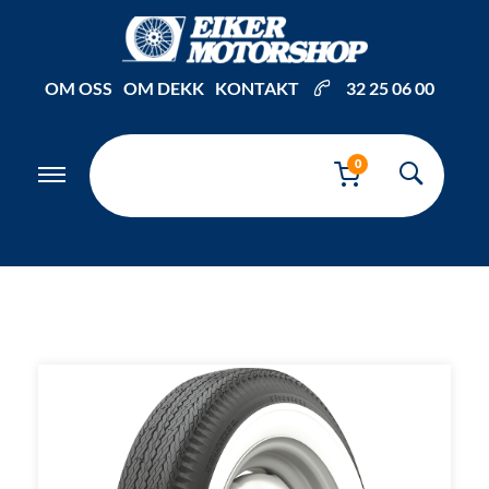
Inkl. mva
OM OSS
OM DEKK
KONTAKT
32 25 06 00
0