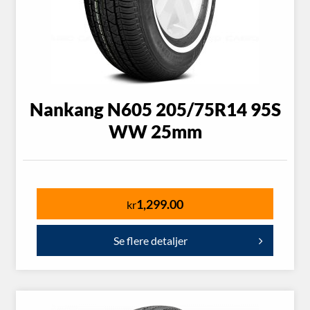
Nankang N605 205/75R14 95S
WW 25mm
1,299.00
kr
Se flere detaljer