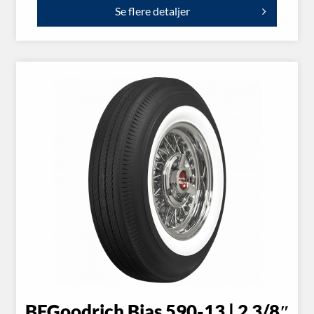
Se flere detaljer
BFGoodrich Bias 590-13 | 2 3/8″