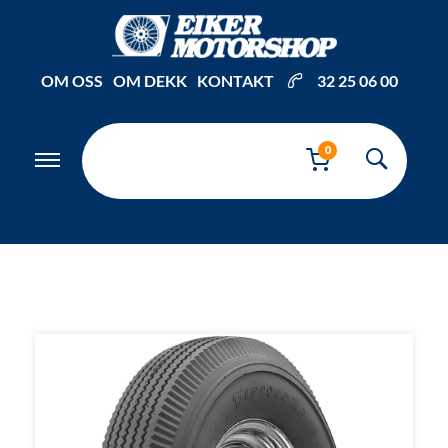
Inkl. mva
OM OSS
OM DEKK
KONTAKT
32 25 06 00
0