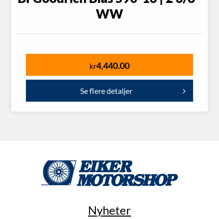
WW
4,440.00
kr
Se flere detaljer
Nyheter