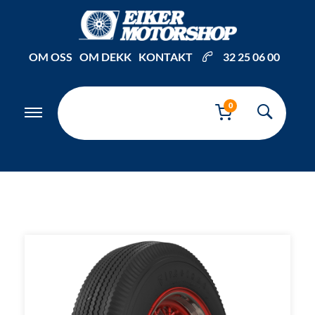
Inkl. mva
OM OSS
OM DEKK
KONTAKT
32 25 06 00
0