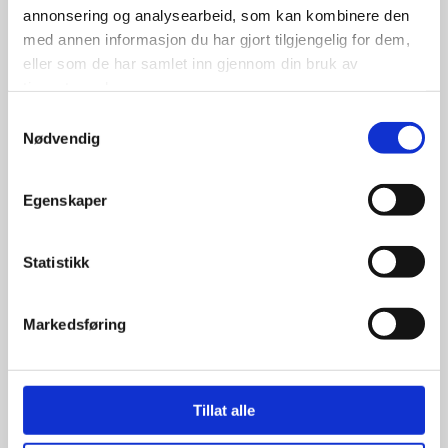
annonsering og analysearbeid, som kan kombinere den
med annen informasjon du har gjort tilgjengelig for dem,
eller som de har samlet inn gjennom din bruk av
tjenestene deres.
3,700.00
kr
Samtykkevalg
Nødvendig
Se flere detaljer
Egenskaper
Statistikk
Markedsføring
Tillat alle