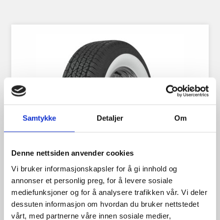
Samtykke
Detaljer
Om
Denne nettsiden anvender cookies
Vi bruker informasjonskapsler for å gi innhold og
annonser et personlig preg, for å levere sosiale
mediefunksjoner og for å analysere trafikken vår. Vi deler
BFGoodrich Silvertown Radial
dessuten informasjon om hvordan du bruker nettstedet
215/70R14 2 1/4″ WW
vårt, med partnerne våre innen sosiale medier,