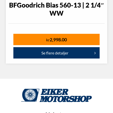
BFGoodrich Bias 560-13 | 2 1/4″
WW
2,998.00
kr
Se flere detaljer