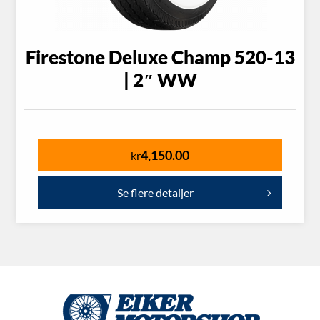
Firestone Deluxe Champ 520-13
| 2″ WW
4,150.00
kr
Se flere detaljer