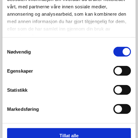
Coker Classic Radial 205/75R14
vårt, med partnerne våre innen sosiale medier,
97P 2 3/8″ WW
annonsering og analysearbeid, som kan kombinere den
med annen informasjon du har gjort tilgjengelig for dem,
eller som de har samlet inn gjennom din bruk av
tjenestene deres.
Samtykkevalg
3,990.00
kr
Nødvendig
Se flere detaljer
Egenskaper
Statistikk
Markedsføring
Tillat alle