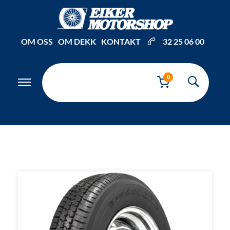
Inkl. mva
OM OSS
OM DEKK
KONTAKT
32 25 06 00
0