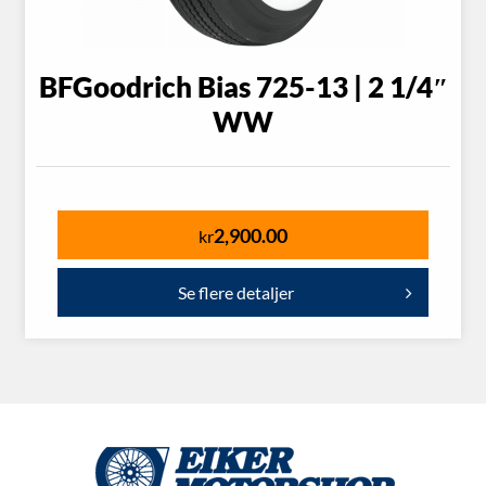
BFGoodrich Bias 725-13 | 2 1/4″
WW
2,900.00
kr
Se flere detaljer