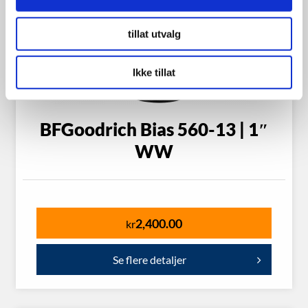
tillat utvalg
Ikke tillat
BFGoodrich Bias 560-13 | 1″
WW
2,400.00
kr
Se flere detaljer