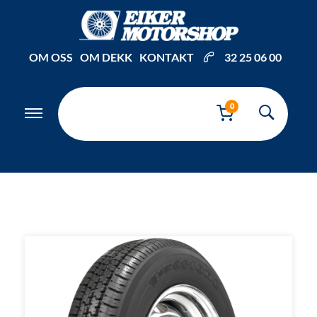
Inkl. mva
OM OSS
OM DEKK
KONTAKT
32 25 06 00
0