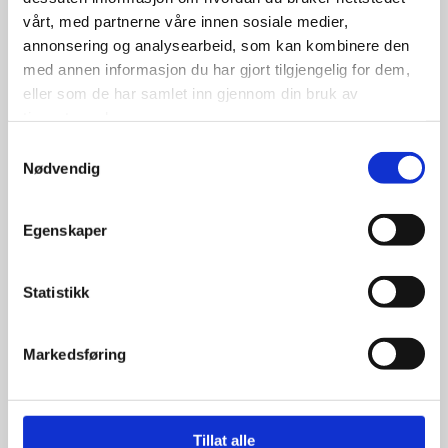
Nankang N605 205/75R14 95S
vårt, med partnerne våre innen sosiale medier,
WW 25mm
annonsering og analysearbeid, som kan kombinere den
med annen informasjon du har gjort tilgjengelig for dem,
eller som de har samlet inn gjennom din bruk av
tjenestene deres.
Samtykkevalg
1,299.00
kr
Nødvendig
Se flere detaljer
Egenskaper
Statistikk
Markedsføring
Tillat alle