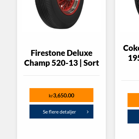
Coke
Firestone Deluxe
19
Champ 520-13 | Sort
3,650.00
kr
Se flere detaljer