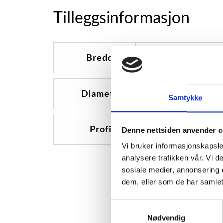
Tilleggsinformasjon
Bredde
750
Diameter
16
Samtykke
Profil
0
Denne nettsiden anvender c
Vi bruker informasjonskapsler
analysere trafikken vår. Vi 
sosiale medier, annonsering 
dem, eller som de har samlet
Samtykkevalg
Nødvendig