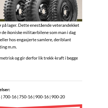
y
på lager. Dette enestående veterandekket
v de ikoniske militærbilene som man i dag
ller hos engasjerte samlere, deriblant
ting m.m.
trisk og gir derfor lik trekk-kraft i begge
elser:
 | 700-16 | 750-16 | 900-16 | 900-20