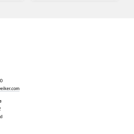
00
eiker.com
e
2
d