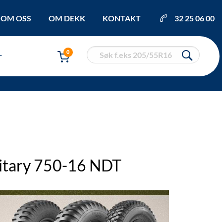
OM OSS
OM DEKK
KONTAKT
32 25 06 00
0
r
litary 750-16 NDT