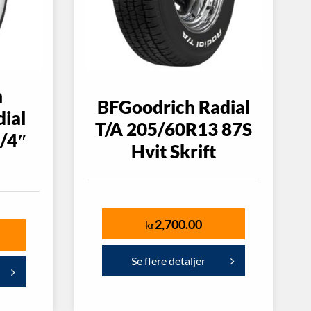
h
BFGoodrich Radial
dial
T/A 205/60R13 87S
/4″
Hvit Skrift
2,700.00
kr
Se flere detaljer