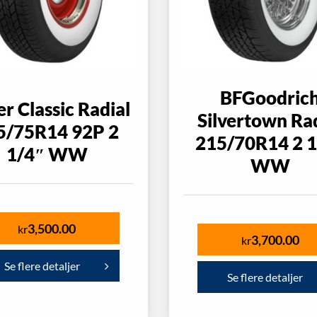
BFGoodric
r Classic Radial
Silvertown Ra
5/75R14 92P 2
215/70R14 2 1
1/4″ WW
WW
3,500.00
kr
3,700.00
kr
Se flere detaljer
Se flere detaljer