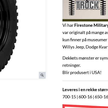
Vi har
Firestone Militar
var originalt på mange a
kun finner på museumer e
Willys Jeep, Dodge Kvar
Dekkets mønster er symme
retninger.
Blir produsert i USA!
Leveres i en rekke størr
700-15 | 600-16 | 650-16