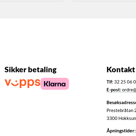
Sikker betaling
Kontakt
Tlf:
32 25 06 
E-post:
ordre@
Besøksadress
Prestebråtan 
3300 Hokksun
Åpningstider: