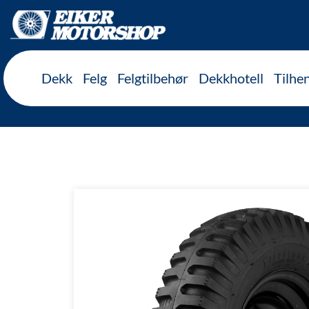
Inkl. mva
Dekk
Felg
Felgtilbehør
Dekkhotell
Tilhe