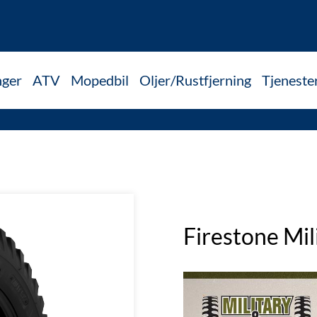
nger
ATV
Mopedbil
Oljer/Rustfjerning
Tjeneste
Firestone Mi