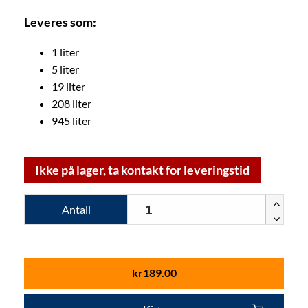
Leveres som:
1 liter
5 liter
19 liter
208 liter
945 liter
Ikke på lager, ta kontakt for leveringstid
Antall
kr
189.00