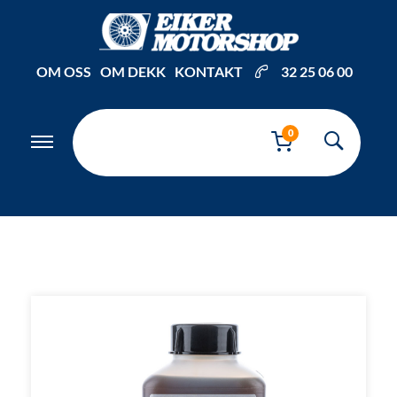
Inkl. mva
OM OSS
OM DEKK
KONTAKT
32 25 06 00
0