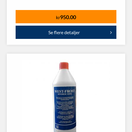
950.00
kr
Se flere detaljer