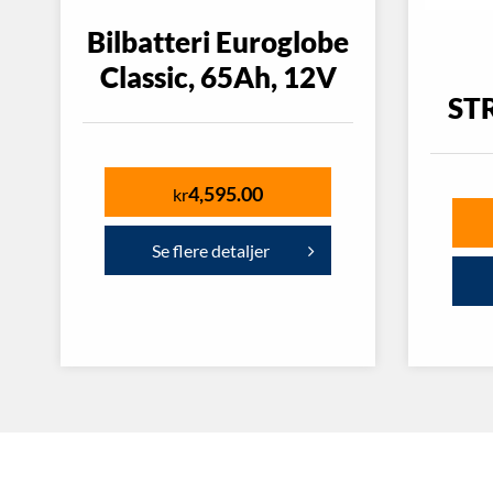
Bilbatteri Euroglobe
Classic, 65Ah, 12V
ST
4,595.00
kr
Se flere detaljer