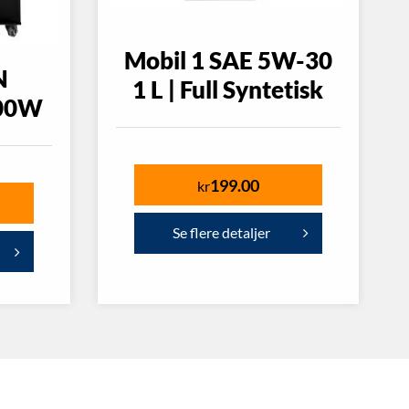
Mobil 1 SAE 5W-30
N
1 L | Full Syntetisk
00W
199.00
kr
Se flere detaljer