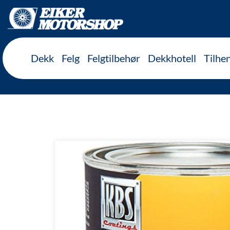
Inkl. mva
Dekk
Felg
Felgtilbehør
Dekkhotell
Tilhe