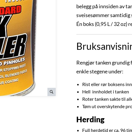
belegg på innsiden av ta
sveisesømmer samtidig s
Én boks (0,95 L / 32 oz) re
Bruksanvisni
Rengjør tanken grundig fø
enkle stegene under:
Rist eller rør boksens in
Hell innholdet i tanken
Roter tanken sakte til al
Tøm ut overskytende pr
Herding
Full herdetid er ca. 96 ti