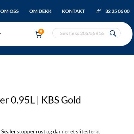
OM OSS
OM DEKK
KONTAKT
32 25 06 00
0
r
er 0.95L | KBS Gold
ealer stopper rust og danner et slitesterkt