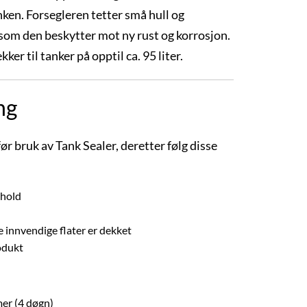
nken. Forsegleren tetter små hull og
om den beskytter mot ny rust og korrosjon.
kker til tanker på opptil ca. 95 liter.
ng
r bruk av Tank Sealer, deretter følg disse
nhold
le innvendige flater er dekket
odukt
mer (4 døgn)