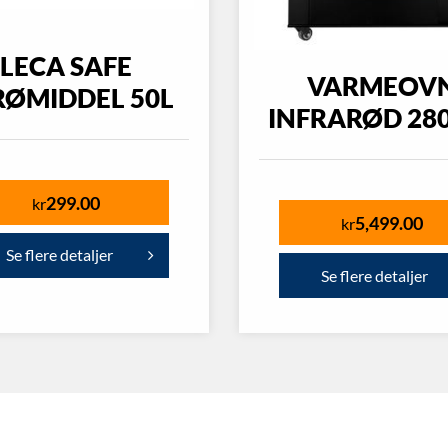
LECA SAFE
VARMEOV
RØMIDDEL 50L
INFRARØD 28
299.00
kr
5,499.00
kr
Se flere detaljer
Se flere detaljer