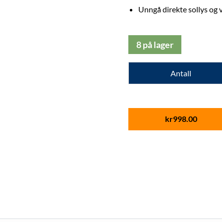
Unngå direkte sollys og 
8 på lager
Antall
kr
998.00