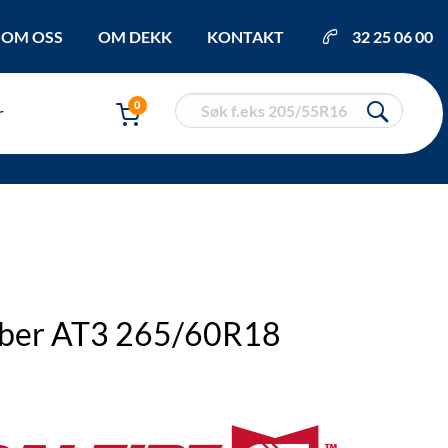
OM OSS
OM DEKK
KONTAKT
32 25 06 00
0
r
bber AT3 265/60R18