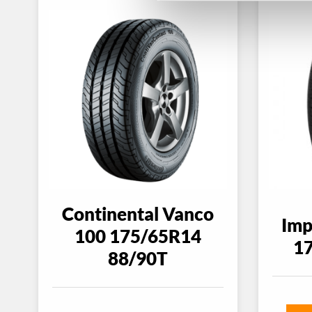
Continental Vanco
Imp
100 175/65R14
1
88/90T