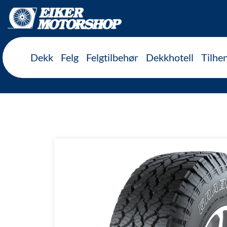
Inkl. mva
Dekk
Felg
Felgtilbehør
Dekkhotell
Tilhe