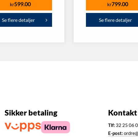
599.00
799.00
kr
kr
Se flere detaljer
Se flere detaljer
Sikker betaling
Kontakt
Tlf:
32 25 06 
E-post:
ordre@