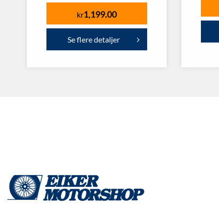
1,199.00
kr
Se flere detaljer