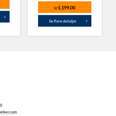
1,199.00
kr
Se flere detaljer
00
eiker.com