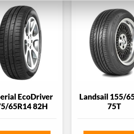
erial EcoDriver
Landsail 155/6
75/65R14 82H
75T