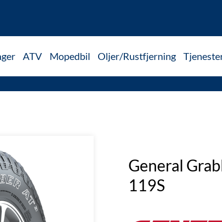
nger
ATV
Mopedbil
Oljer/Rustfjerning
Tjeneste
General Gra
119S