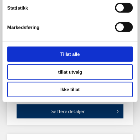
Statistikk
Markedsføring
Tillat alle
Landsail LS388 165/70TR13 79T
tillat utvalg
Ikke tillat
699.00
kr
Se flere detaljer