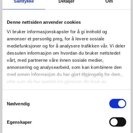
Samtykke
Detaljer
Om
Nexen 5,50×13 vans
Denne nettsiden anvender cookies
Vi bruker informasjonskapsler for å gi innhold og
annonser et personlig preg, for å levere sosiale
mediefunksjoner og for å analysere trafikken vår. Vi deler
1,247.50
kr
dessuten informasjon om hvordan du bruker nettstedet
vårt, med partnerne våre innen sosiale medier,
Se flere detaljer
annonsering og analysearbeid, som kan kombinere den
med annen informasjon du har gjort tilgjengelig for dem,
eller som de har samlet inn gjennom din bruk av
tjenestene deres.
Samtykkevalg
Nødvendig
Egenskaper