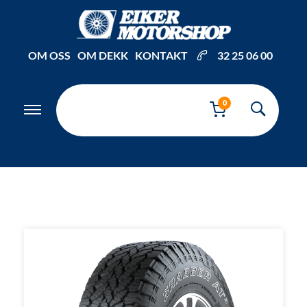
Inkl. mva
OM OSS
OM DEKK
KONTAKT
32 25 06 00
0