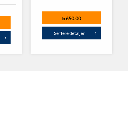
650.00
kr
Se flere detaljer