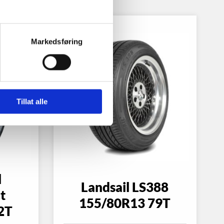
Markedsføring
Tillat alle
l
Landsail LS388
t
155/80R13 79T
2T