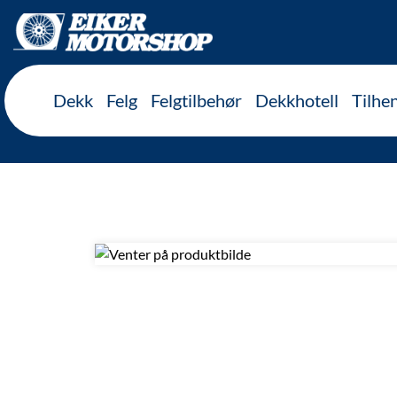
Inkl. mva
Dekk
Felg
Felgtilbehør
Dekkhotell
Tilhe