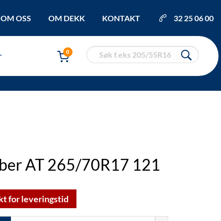
OM OSS
OM DEKK
KONTAKT
32 25 06 00
0
r
bber AT 265/70R17 121
kt for leveringstid