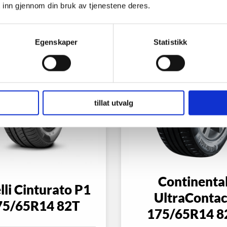
 inn gjennom din bruk av tjenestene deres.
Egenskaper
Statistikk
tillat utvalg
Continenta
lli Cinturato P1
UltraContac
75/65R14 82T
175/65R14 8