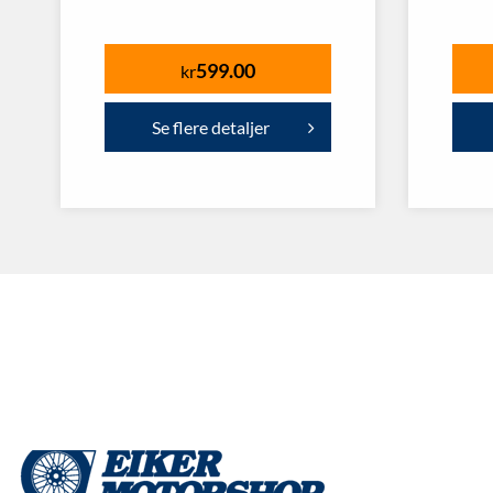
599.00
kr
Se flere detaljer