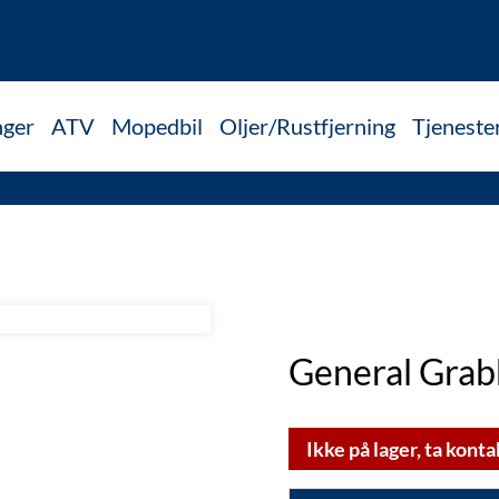
nger
ATV
Mopedbil
Oljer/Rustfjerning
Tjeneste
General Gra
Ikke på lager, ta konta