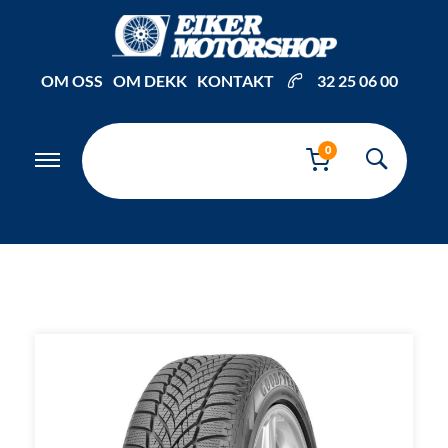
Inkl. mva
OM OSS
OM DEKK
KONTAKT
32 25 06 00
0