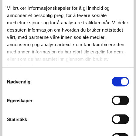
Vi bruker informasjonskapsler for å gi innhold og
annonser et personlig preg, for å levere sosiale
mediefunksjoner og for å analysere trafikken vår. Vi deler
dessuten informasjon om hvordan du bruker nettstedet
vårt, med partnerne våre innen sosiale medier,
annonsering og analysearbeid, som kan kombinere den
med annen informasjon du har gjort tilgjengelig for dem,
eller som de har samlet inn gjennom din bruk av
Nokian Hakkapeliitta R5
tjenestene deres.
175/65R14 82R | Piggfri
Samtykkevalg
Nødvendig
Egenskaper
1,249.00
kr
Statistikk
Se flere detaljer