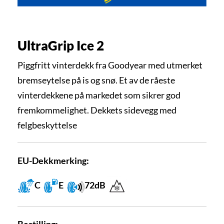
UltraGrip Ice 2
Piggfritt vinterdekk fra Goodyear med utmerket
bremseytelse på is og snø. Et av de råeste
vinterdekkene på markedet som sikrer god
fremkommelighet. Dekkets sidevegg med
felgbeskyttelse
EU-Dekkmerking:
C
E
72dB
Bestilling: