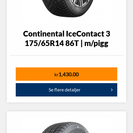
Continental IceContact 3
175/65R14 86T | m/pigg
1,430.00
kr
Se flere detaljer