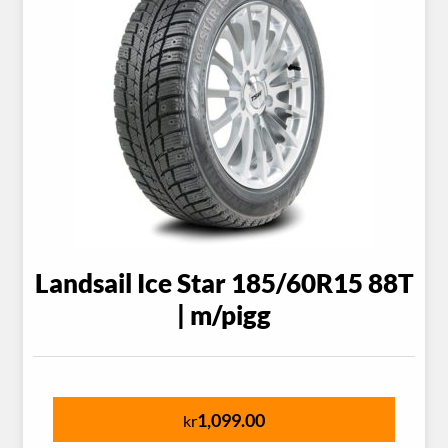
Landsail Ice Star 185/60R15 88T
| m/pigg
1,099.00
kr