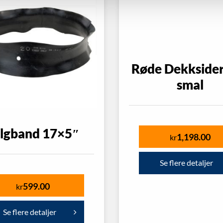
Røde Dekksider
smal
lgband 17×5″
1,198.00
kr
Se flere detaljer
599.00
kr
Se flere detaljer