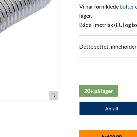
Vi har forniklede
bolter
lager.
Både i metrisk (EU) og t
Dette settet, inneholder
20+ på lager
Antall
kr
600.00