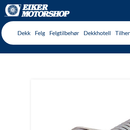
Inkl. mva
Dekk
Felg
Felgtilbehør
Dekkhotell
Tilhe