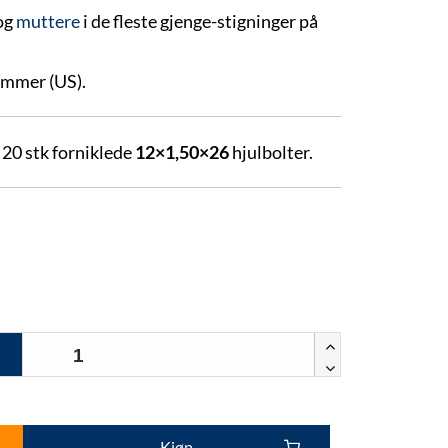
og
muttere
i de fleste gjenge-stigninger på
ommer (US).
 20 stk forniklede
12×1,50×26
hjulbolter.
Kjøp