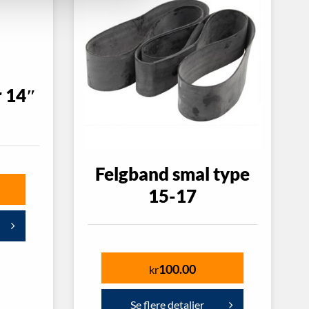
 14″
Felgband smal type
15-17
100.00
kr
Se flere detaljer