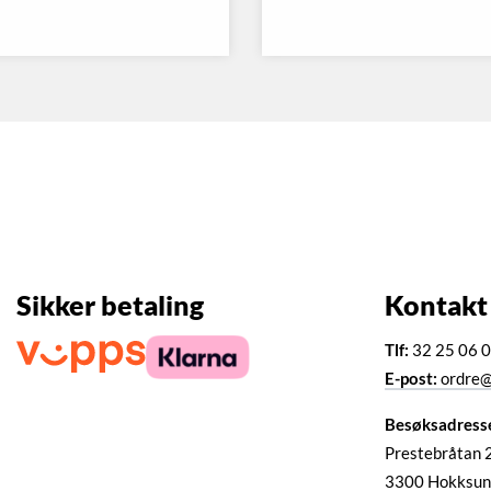
Sikker betaling
Kontakt
Tlf:
32 25 06 
E-post:
ordre@
Besøksadress
Prestebråtan 
3300 Hokksun