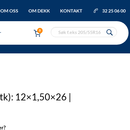
OM OSS
OM DEKK
KONTAKT
32 25 06 00
0
r
stk): 12×1,50×26 |
er?