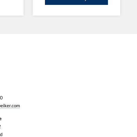
00
eiker.com
e
2
d