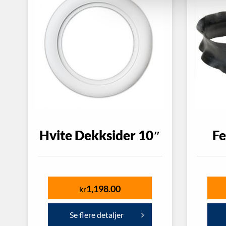
Hvite Dekksider 10″
Fe
1,198.00
kr
Se flere detaljer