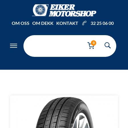
Inkl. mva
OM OSS
OM DEKK
KONTAKT
32 25 06 00
0