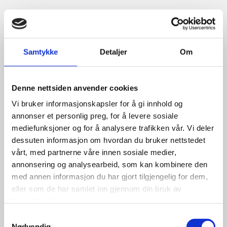
Relaterte produkter
Samtykke
Detaljer
Om
Denne nettsiden anvender cookies
Vi bruker informasjonskapsler for å gi innhold og
Nexen 5,50×13 vans
annonser et personlig preg, for å levere sosiale
mediefunksjoner og for å analysere trafikken vår. Vi deler
dessuten informasjon om hvordan du bruker nettstedet
vårt, med partnerne våre innen sosiale medier,
annonsering og analysearbeid, som kan kombinere den
1,247.50
kr
med annen informasjon du har gjort tilgjengelig for dem,
eller som de har samlet inn gjennom din bruk av
Se flere detaljer
tjenestene deres.
Samtykkevalg
Nødvendig