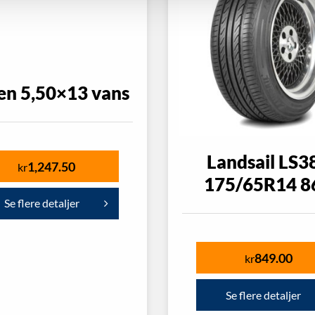
en 5,50×13 vans
Landsail LS3
1,247.50
kr
175/65R14 8
Se flere detaljer
849.00
kr
Se flere detaljer