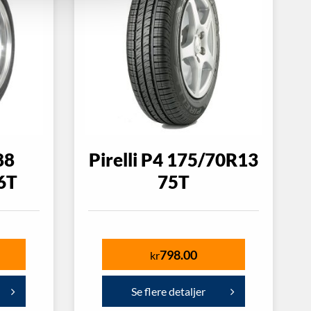
88
Pirelli P4 175/70R13
6T
75T
798.00
kr
Se flere detaljer