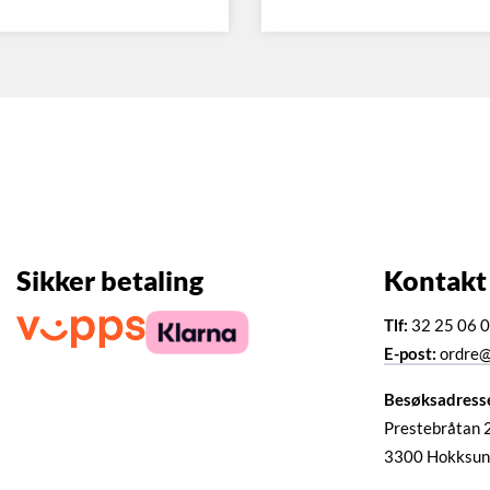
Sikker betaling
Kontakt
Tlf:
32 25 06 
E-post:
ordre@
Besøksadress
Prestebråtan 
3300 Hokksun