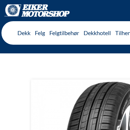
Inkl. mva
Dekk
Felg
Felgtilbehør
Dekkhotell
Tilhe