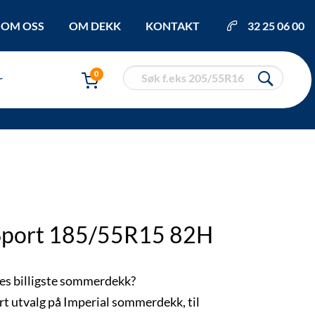
OM OSS
OM DEKK
KONTAKT
32 25 06 00
0
r
oSport 185/55R15 82H
es billigste sommerdekk?
rt utvalg på Imperial sommerdekk, til