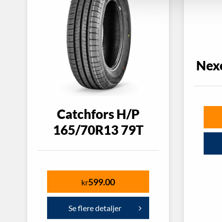
Nex
Catchfors H/P
165/70R13 79T
599.00
kr
Se flere detaljer