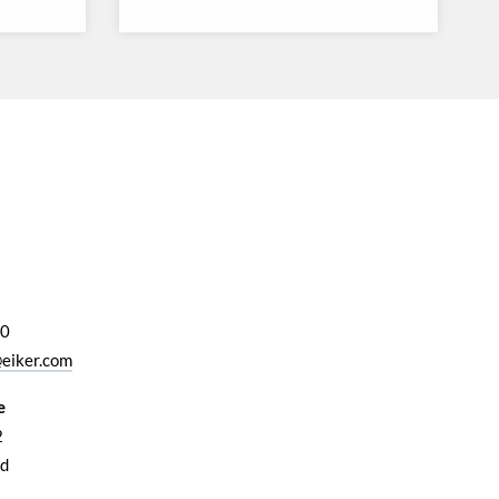
00
eiker.com
e
2
d