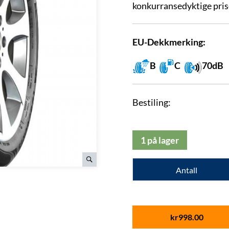
konkurransedyktige pris
EU-Dekkmerking:
B
C
70dB
Bestiling:
1 på lager
Antall
kr
998.00