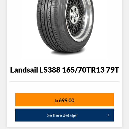
Landsail LS388 165/70TR13 79T
699.00
kr
Se flere detaljer