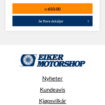
650.00
kr
Se flere detaljer
Nyheter
Kundeavis
Kjøpsvilkår