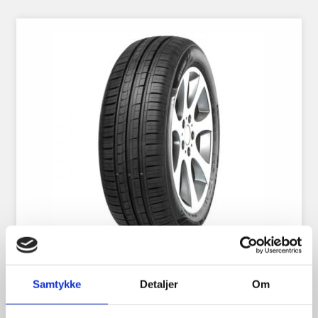
Imperial EcoDriver 175/65R14
Samtykke
Detaljer
Om
82H