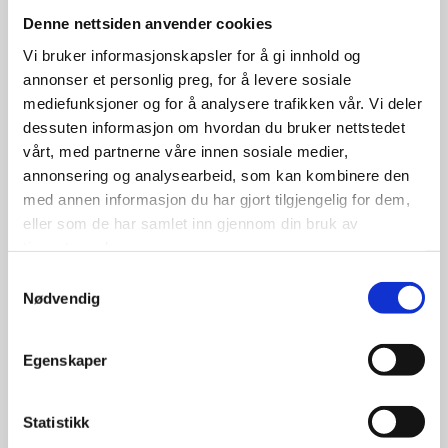
Denne nettsiden anvender cookies
Vi bruker informasjonskapsler for å gi innhold og
599.00
kr
annonser et personlig preg, for å levere sosiale
mediefunksjoner og for å analysere trafikken vår. Vi deler
Se flere detaljer
dessuten informasjon om hvordan du bruker nettstedet
vårt, med partnerne våre innen sosiale medier,
annonsering og analysearbeid, som kan kombinere den
med annen informasjon du har gjort tilgjengelig for dem,
eller som de har samlet inn gjennom din bruk av
tjenestene deres.
Samtykkevalg
Nødvendig
Egenskaper
Statistikk