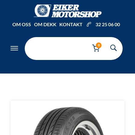
Inkl. mva
OM OSS
OM DEKK
KONTAKT
32 25 06 00
0