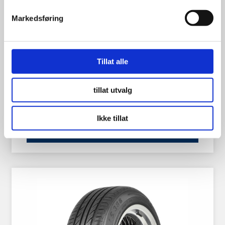
Markedsføring
Landsail LS388 185/60R14 82H
Tillat alle
tillat utvalg
699.00
kr
Ikke tillat
Se flere detaljer