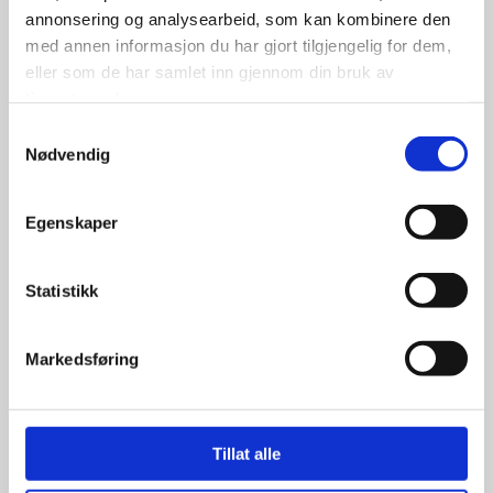
annonsering og analysearbeid, som kan kombinere den
med annen informasjon du har gjort tilgjengelig for dem,
eller som de har samlet inn gjennom din bruk av
tjenestene deres.
Samtykkevalg
Nødvendig
Egenskaper
Triangle 175/70R13 82T
Statistikk
Markedsføring
700.00
kr
Se flere detaljer
Tillat alle