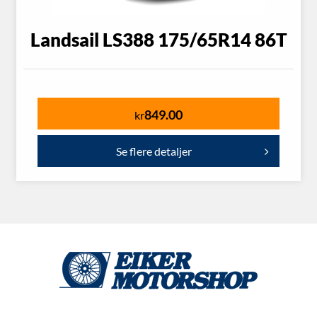
Landsail LS388 175/65R14 86T
849.00
kr
Se flere detaljer