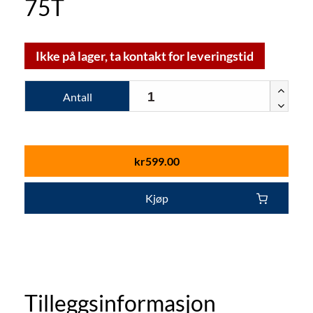
75T
Ikke på lager, ta kontakt for leveringstid
Antall
kr
599.00
Kjøp
Tilleggsinformasjon