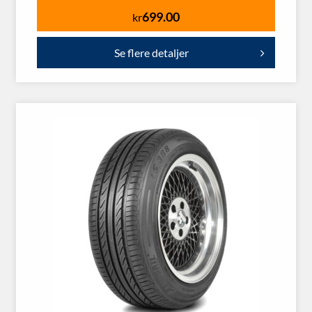
699.00
kr
Se flere detaljer