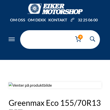
Inkl. mva
OM OSS
OM DEKK
KONTAKT
32 25 06 00
0
Greenmax Eco 155/70R13